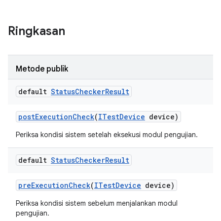
Ringkasan
Metode publik
default
Status
Checker
Result
post
Execution
Check
(
ITest
Device
device)
Periksa kondisi sistem setelah eksekusi modul pengujian.
default
Status
Checker
Result
pre
Execution
Check
(
ITest
Device
device)
Periksa kondisi sistem sebelum menjalankan modul
pengujian.