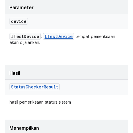
Parameter
device
ITest
Device
ITest
Device
:
tempat pemeriksaan
akan dijalankan.
Hasil
Status
Checker
Result
hasil pemeriksaan status sistem
Menampilkan