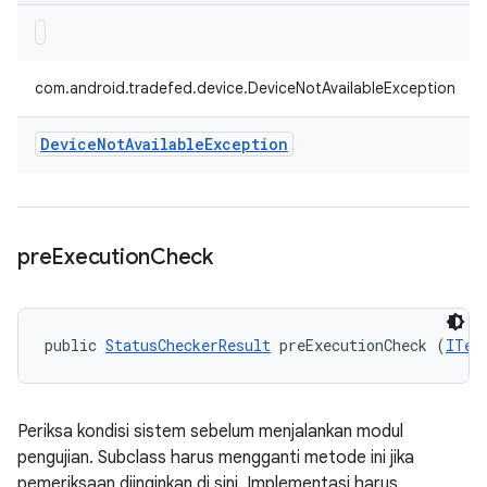
com.android.tradefed.device.DeviceNotAvailableException
Device
Not
Available
Exception
pre
Execution
Check
public 
StatusCheckerResult
 preExecutionCheck (
ITes
Periksa kondisi sistem sebelum menjalankan modul
pengujian. Subclass harus mengganti metode ini jika
pemeriksaan diinginkan di sini. Implementasi harus