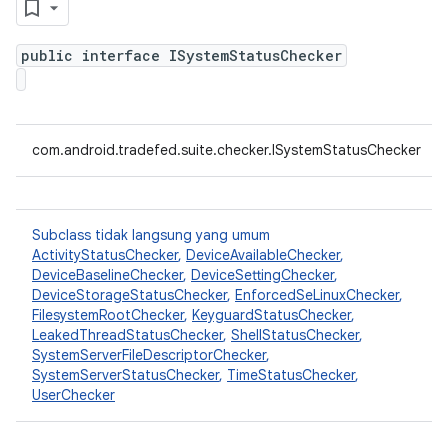
public interface ISystemStatusChecker
com.android.tradefed.suite.checker.ISystemStatusChecker
Subclass tidak langsung yang umum
ActivityStatusChecker
,
DeviceAvailableChecker
,
DeviceBaselineChecker
,
DeviceSettingChecker
,
DeviceStorageStatusChecker
,
EnforcedSeLinuxChecker
,
FilesystemRootChecker
,
KeyguardStatusChecker
,
LeakedThreadStatusChecker
,
ShellStatusChecker
,
SystemServerFileDescriptorChecker
,
SystemServerStatusChecker
,
TimeStatusChecker
,
UserChecker