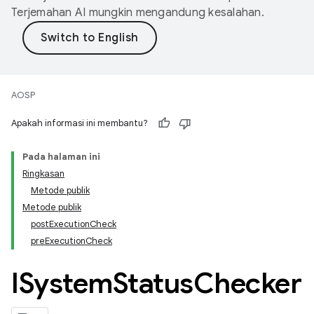
Terjemahan AI mungkin mengandung kesalahan.
AOSP
Apakah informasi ini membantu?
Pada halaman ini
Ringkasan
Metode publik
Metode publik
postExecutionCheck
preExecutionCheck
ISystem
Status
Checker