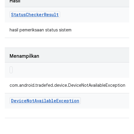
Hasil
Status
Checker
Result
hasil pemeriksaan status sistem
Menampilkan
com.android.tradefed.device.DeviceNotAvailableException
Device
Not
Available
Exception