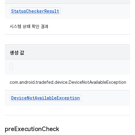
Status
Checker
Result
시스템 상태 확인 결과
생성 값
com.android.tradefed.device.DeviceNotAvailableException
Device
Not
Available
Exception
pre
Execution
Check