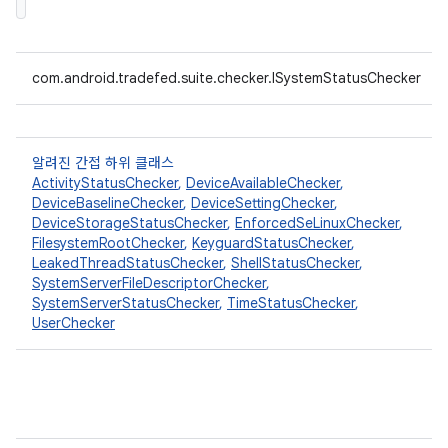
com.android.tradefed.suite.checker.ISystemStatusChecker
알려진 간접 하위 클래스
ActivityStatusChecker
,
DeviceAvailableChecker
,
DeviceBaselineChecker
,
DeviceSettingChecker
,
DeviceStorageStatusChecker
,
EnforcedSeLinuxChecker
,
FilesystemRootChecker
,
KeyguardStatusChecker
,
LeakedThreadStatusChecker
,
ShellStatusChecker
,
SystemServerFileDescriptorChecker
,
SystemServerStatusChecker
,
TimeStatusChecker
,
UserChecker