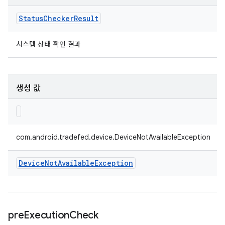
Status
Checker
Result
시스템 상태 확인 결과
생성 값
com.android.tradefed.device.DeviceNotAvailableException
Device
Not
Available
Exception
pre
Execution
Check