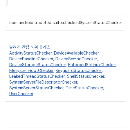
com.android.tradefed.suite.checker.ISystemStatusChecker
알려진 간접 하위 클래스
ActivityStatusChecker
,
DeviceAvailableChecker
,
DeviceBaselineChecker
,
DeviceSettingChecker
,
DeviceStorageStatusChecker
,
EnforcedSeLinuxChecker
,
FilesystemRootChecker
,
KeyguardStatusChecker
,
LeakedThreadStatusChecker
,
ShellStatusChecker
,
SystemServerFileDescriptorChecker
,
SystemServerStatusChecker
,
TimeStatusChecker
,
UserChecker