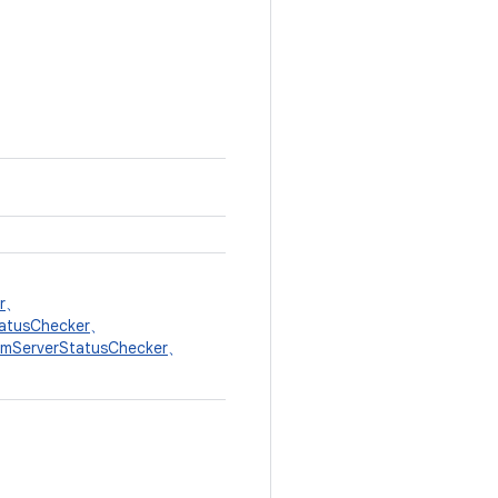
r
、
atusChecker
、
emServerStatusChecker
、