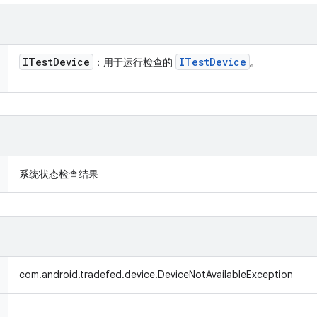
ITest
Device
ITest
Device
：用于运行检查的
。
系统状态检查结果
com.android.tradefed.device.DeviceNotAvailableException