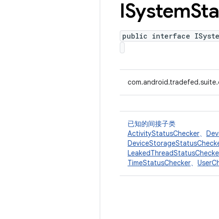
ISystem
Sta
public interface ISyst
com.android.tradefed.suite
已知的间接子类
ActivityStatusChecker
、
Dev
DeviceStorageStatusCheck
LeakedThreadStatusChecke
TimeStatusChecker
、
UserC