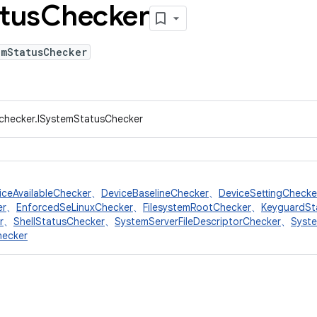
tus
Checker
emStatusChecker
.checker.ISystemStatusChecker
iceAvailableChecker
、
DeviceBaselineChecker
、
DeviceSettingChecke
er
、
EnforcedSeLinuxChecker
、
FilesystemRootChecker
、
KeyguardSt
r
、
ShellStatusChecker
、
SystemServerFileDescriptorChecker
、
Syst
hecker