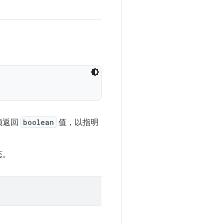
须返回
boolean
值，以指明
态。