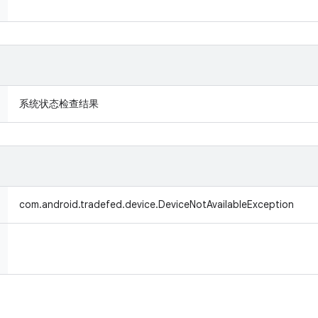
系统状态检查结果
com.android.tradefed.device.DeviceNotAvailableException