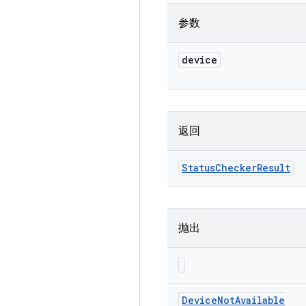
参数
device
返回
Status
Checker
Result
抛出
Device
Not
Available