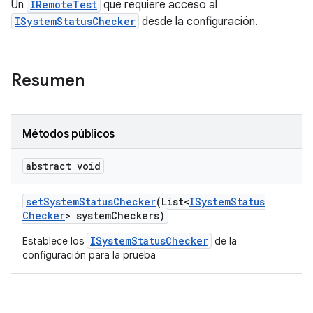
Un
IRemoteTest
que requiere acceso al
ISystemStatusChecker
desde la configuración.
Resumen
Métodos públicos
abstract void
set
System
Status
Checker
(List<
ISystem
Status
Checker
> system
Checkers)
ISystemStatusChecker
Establece los
de la
configuración para la prueba