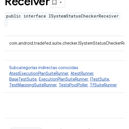
Receiver
public interface ISystemStatusCheckerReceiver
com.android.tradefed.suite.checker.ISystemStatusCheckerRece
Subcategorías indirectas conocidas
AtestExecutionPlanSuiteRunner
,
AtestRunner
,
BaseTestSuite
,
ExecutionPlanSuiteRunner
,
ITestSuite
,
TestMappingSuiteRunner
,
TestsPoolPoller
,
TfSuiteRunner