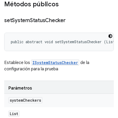
Métodos públicos
set
System
Status
Checker
public abstract void setSystemStatusChecker (List<
Establece los
ISystemStatusChecker
de la
configuración para la prueba
Parámetros
system
Checkers
List