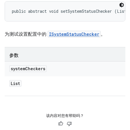
public abstract void setSystemStatusChecker (List<
为测试设置配置中的
ISystemStatusChecker
。
参数
system
Checkers
List
该内容对您有帮助吗？