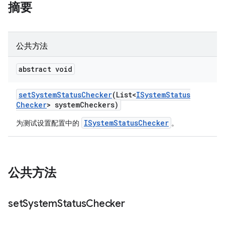
摘要
公共方法
abstract void
set
System
Status
Checker
(List<
ISystem
Status
Checker
> system
Checkers)
ISystemStatusChecker
为测试设置配置中的
。
公共方法
set
System
Status
Checker