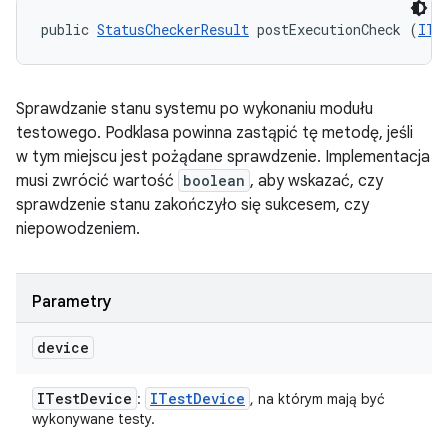
public 
StatusCheckerResult
 postExecutionCheck (
ITe
Sprawdzanie stanu systemu po wykonaniu modułu
testowego. Podklasa powinna zastąpić tę metodę, jeśli
w tym miejscu jest pożądane sprawdzenie. Implementacja
musi zwrócić wartość
boolean
, aby wskazać, czy
sprawdzenie stanu zakończyło się sukcesem, czy
niepowodzeniem.
Parametry
device
ITest
Device
ITest
Device
:
, na którym mają być
wykonywane testy.