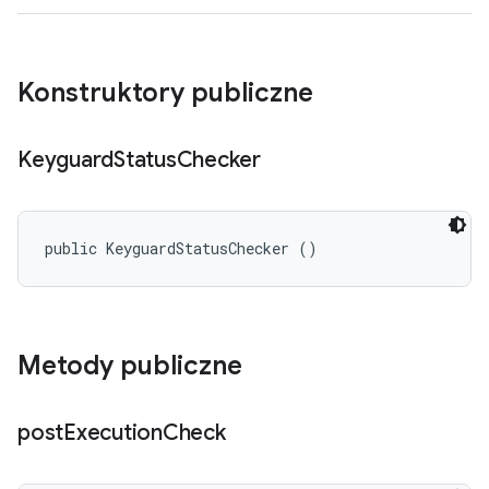
Konstruktory publiczne
Keyguard
Status
Checker
public KeyguardStatusChecker ()
Metody publiczne
post
Execution
Check