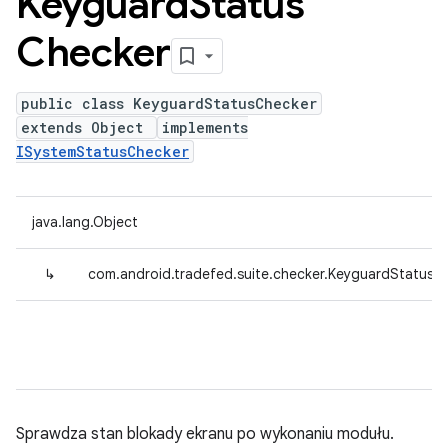
Keyguard
Status
Checker
public class KeyguardStatusChecker
extends Object
implements
ISystemStatusChecker
java.lang.Object
↳
com.android.tradefed.suite.checker.KeyguardStatusC
Sprawdza stan blokady ekranu po wykonaniu modułu.