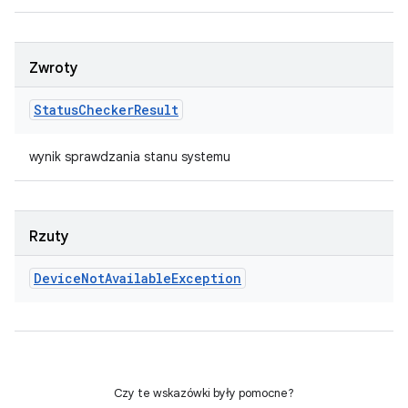
Zwroty
Status
Checker
Result
wynik sprawdzania stanu systemu
Rzuty
Device
Not
Available
Exception
Czy te wskazówki były pomocne?