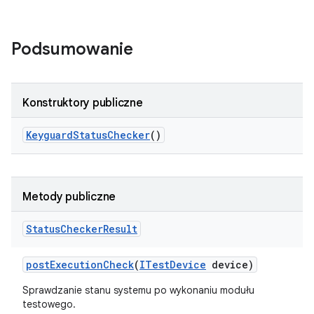
Podsumowanie
Konstruktory publiczne
Keyguard
Status
Checker
()
Metody publiczne
Status
Checker
Result
post
Execution
Check
(
ITest
Device
device)
Sprawdzanie stanu systemu po wykonaniu modułu
testowego.