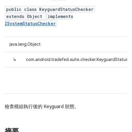
public class KeyguardStatusChecker
extends Object
implements
ISystemStatusChecker
java.lang.Object
↳
com.android.tradefed.suite.checker.KeyguardStatusC
檢查模組執行後的 Keyguard 狀態。
摘要