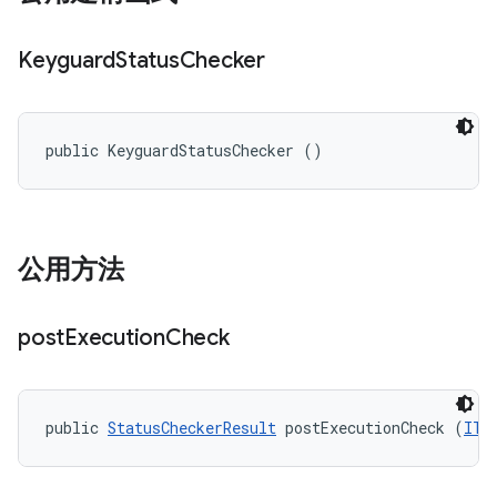
Keyguard
Status
Checker
public KeyguardStatusChecker ()
公用方法
post
Execution
Check
public 
StatusCheckerResult
 postExecutionCheck (
ITe