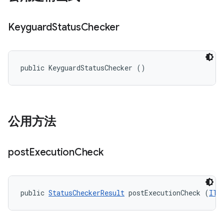
Keyguard
Status
Checker
public KeyguardStatusChecker ()
公用方法
post
Execution
Check
public 
StatusCheckerResult
 postExecutionCheck (
ITe