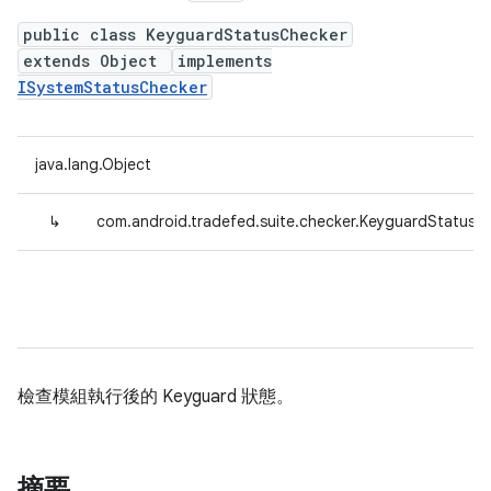
public class KeyguardStatusChecker
extends Object
implements
ISystemStatusChecker
java.lang.Object
↳
com.android.tradefed.suite.checker.KeyguardStatusC
檢查模組執行後的 Keyguard 狀態。
摘要