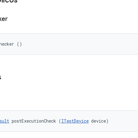
licos
ker
hecker ()
s
sult
 postExecutionCheck (
ITestDevice
 device)