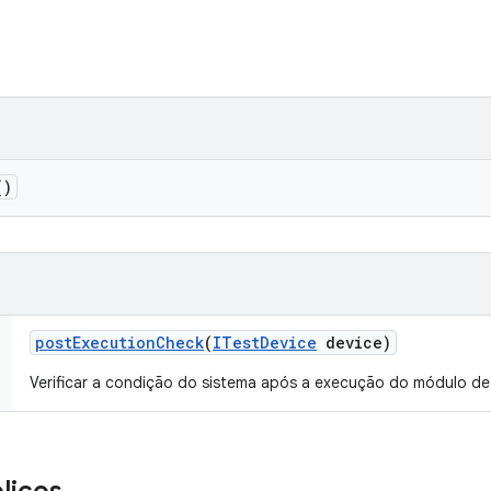
()
post
Execution
Check
(
ITest
Device
device)
Verificar a condição do sistema após a execução do módulo de