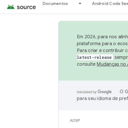
Documentos
Android Code Se
Em 2026, para nos alin
plataforma para o ecos
Para criar e contribuir
latest-release
sempre
consulte
Mudanças no
O G
para seu idioma de pre
AOSP