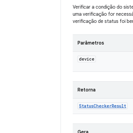
Verificar a condição do sis
uma verificação for necessá
verificação de status foi b
Parâmetros
device
Retorna
Status
Checker
Result
Gera