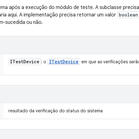
tema após a execução do módulo de teste. A subclasse precisa
ria aqui. A implementação precisa retornar um valor
boolean
em-sucedida ou não.
ITest
Device
ITest
Device
: o
em que as verificações serã
resultado da verificação do status do sistema