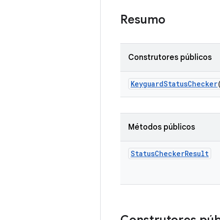
Resumo
Construtores públicos
Keyguard
Status
Checker
Métodos públicos
Status
Checker
Result