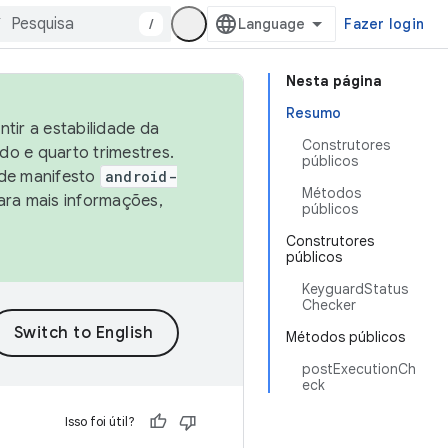
/
Fazer login
Nesta página
Resumo
tir a estabilidade da
Construtores
o e quarto trimestres.
públicos
 de manifesto
android-
Métodos
ara mais informações,
públicos
Construtores
públicos
KeyguardStatus
Checker
Métodos públicos
postExecutionCh
eck
Isso foi útil?