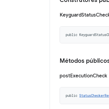
Construtores púb
Keyguard
Status
Chec
public KeyguardStatusC
Métodos público
post
Execution
Check
public 
StatusCheckerRe