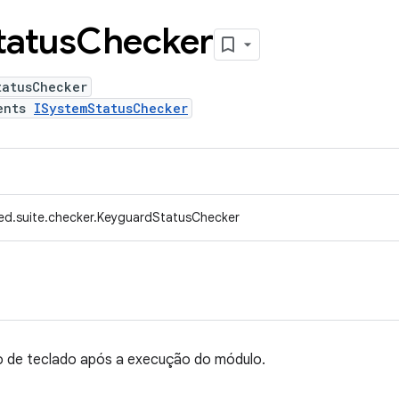
tatus
Checker
tatusChecker
ents
ISystemStatusChecker
ed.suite.checker.KeyguardStatusChecker
io de teclado após a execução do módulo.