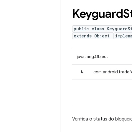
Keyguard
S
public class KeyguardS
extends Object
implem
java.lang.Object
↳
com.android.tradef
Verifica o status do bloque