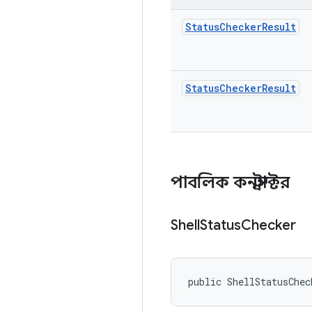
Status
Checker
Result
Status
Checker
Result
পাবলিক কনস্ট্রাক্টর
Shell
Status
Checker
public ShellStatusChec