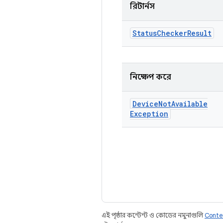
রিটার্নস
Status
Checker
Result
নিক্ষেপ করে
Device
Not
Available
Exception
এই পৃষ্ঠার কন্টেন্ট ও কোডের নমুনাগুলি
Conte