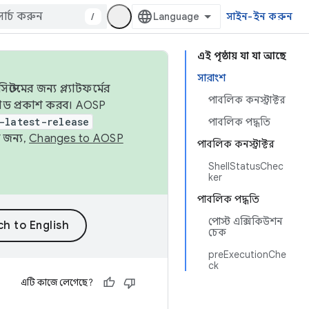
/
সাইন-ইন করুন
এই পৃষ্ঠায় যা যা আছে
সারাংশ
েমের জন্য প্ল্যাটফর্মের
পাবলিক কনস্ট্রাক্টর
 কোড প্রকাশ করব। AOSP
-latest-release
পাবলিক পদ্ধতি
 জন্য,
Changes to AOSP
পাবলিক কনস্ট্রাক্টর
ShellStatusChec
ker
পাবলিক পদ্ধতি
পোস্ট এক্সিকিউশন
চেক
preExecutionChe
ck
এটি কাজে লেগেছে?