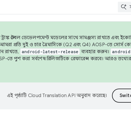
াঙ্ক স্টেবল ডেভেলপমেন্ট মডেলের সাথে সামঞ্জস্য রাখতে এবং ইকোসিস্ট
ে, আমরা প্রতি দুই ও চার ত্রৈমাসিকে (Q2 এবং Q4) AOSP-তে সোর্স
ান রাখতে,
android-latest-release
ব্যবহার করুন।
android
বদা AOSP-তে পুশ করা সর্বশেষ রিলিজটিকে রেফারেন্স করবে। আরও তথ্যের
এই পৃষ্ঠাটি
Cloud Translation API
অনুবাদ করেছে।