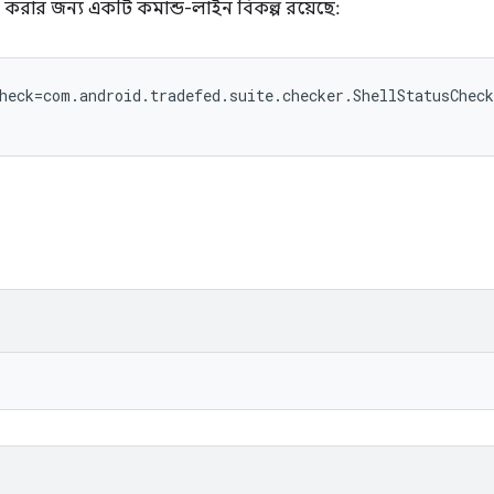
রিয় করার জন্য একটি কমান্ড-লাইন বিকল্প রয়েছে:
heck=com.android.tradefed.suite.checker.ShellStatusCheck