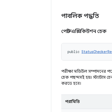
পাবলিক পদ্ধতি
পোস্ট এক্সিকিউশন চেক
public 
StatusCheckerRe
পরীক্ষা মডিউল সম্পাদনের পরে
চেক পছন্দসই হয়। স্ট্যাটাস চে
করতে হবে।
পরামিতি