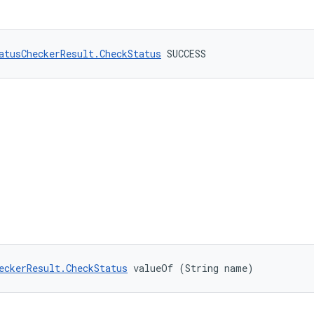
atusCheckerResult.CheckStatus
 SUCCESS
eckerResult.CheckStatus
 valueOf (String name)