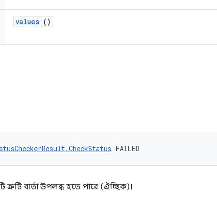
values
()
atusCheckerResult.CheckStatus
 FAILED
ি ত্রুটি বার্তা উপলব্ধ হতে পারে (ঐচ্ছিক)।