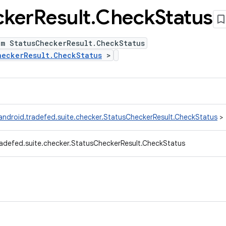
cker
Result
.
Check
Status
um StatusCheckerResult.CheckStatus
heckerResult.CheckStatus
>
android.tradefed.suite.checker.StatusCheckerResult.CheckStatus
>
adefed.suite.checker.StatusCheckerResult.CheckStatus