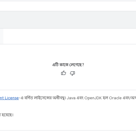
এটি কাজে লেগেছে?
nt License
-এ বর্ণিত লাইসেন্সের অধীনস্থ। Java এবং OpenJDK হল Oracle এবং/অথবা 
 হয়েছে।