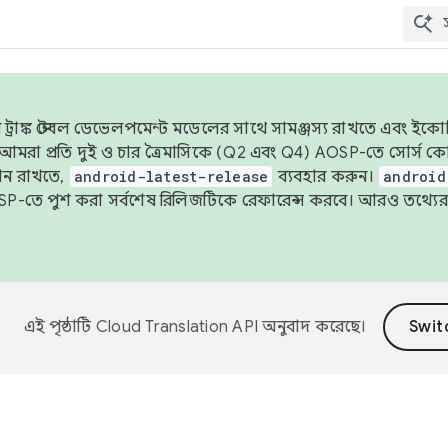
াঙ্ক স্টেবল ডেভেলপমেন্ট মডেলের সাথে সামঞ্জস্য রাখতে এবং ইকোসিস্ট
ে, আমরা প্রতি দুই ও চার ত্রৈমাসিকে (Q2 এবং Q4) AOSP-তে সোর্স
ান রাখতে,
android-latest-release
ব্যবহার করুন।
android
বদা AOSP-তে পুশ করা সর্বশেষ রিলিজটিকে রেফারেন্স করবে। আরও তথ্যের
এই পৃষ্ঠাটি
Cloud Translation API
অনুবাদ করেছে।