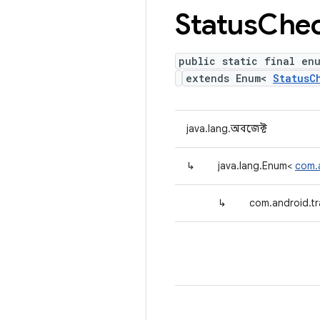
Status
Che
public static final en
extends Enum<
StatusC
java.lang.অবজেক্ট
↳
java.lang.Enum<
com.
↳
com.android.tr