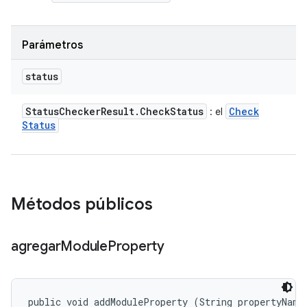
Parámetros
status
Status
Checker
Result
.
Check
Status
Check
: el
Status
Métodos públicos
agregar
Module
Property
public void addModuleProperty (String propertyName,