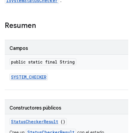
ISystemStatusChecker
.
Resumen
Campos
public static final String
SYSTEM
_
CHECKER
Constructores públicos
Status
Checker
Result
()
StatusCheckerResult
Cree un
con el estado