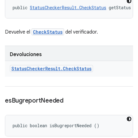
public 
StatusCheckerResult.CheckStatus
 getStatus (
Devuelve el
CheckStatus
del verificador.
Devoluciones
Status
Checker
Result
.
Check
Status
es
Bugreport
Needed
public boolean isBugreportNeeded ()