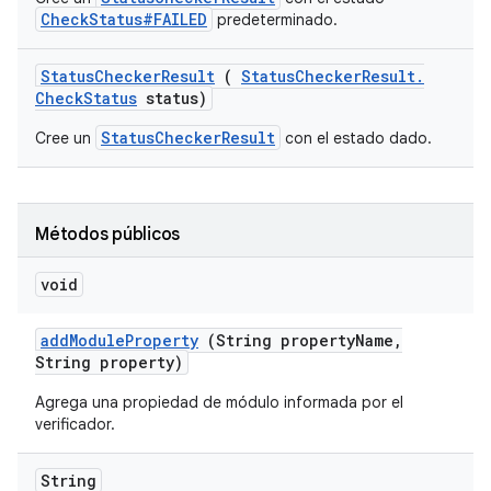
CheckStatus#FAILED
predeterminado.
Status
Checker
Result
(
Status
Checker
Result
.
Check
Status
status)
StatusCheckerResult
Cree un
con el estado dado.
Métodos públicos
void
add
Module
Property
(String property
Name
,
String property)
Agrega una propiedad de módulo informada por el
verificador.
String