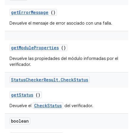
get
Error
Message
()
Devuelve el mensaje de error asociado con una falla.
get
Module
Properties
()
Devuelve las propiedades del módulo informadas por el
verificador.
Status
Checker
Result
.
Check
Status
get
Status
()
CheckStatus
Devuelve el
del verificador.
boolean