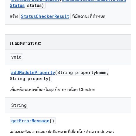
Status
status)
StatusCheckerResult
สร้าง
ที่มีสถานะที่กำหนด
เมธอดสาธารณะ
void
add
Module
Property
(String property
Name
,
String property)
เพิ่มพร็อพเพอร์ตี้ของโมดูลที่รายงานโดย Checker
String
get
Error
Message
()
แสดงผลข้อความแสดงข้อผิดพลาดที่เชื่อมโยงกับความล้มเหลว