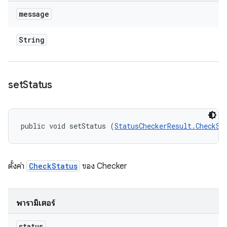
message
String
set
Status
public void setStatus (
StatusCheckerResult.CheckSt
ตั้งค่า
CheckStatus
ของ Checker
พารามิเตอร์
status