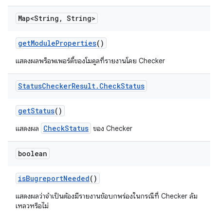
Map<String
,
String>
get
Module
Properties
()
แสดงผลพร็อพเพอร์ตี้ของโมดูลที่รายงานโดย Checker
Status
Checker
Result
.
Check
Status
get
Status
()
CheckStatus
แสดงผล
ของ Checker
boolean
is
Bugreport
Needed
()
แสดงผลว่าจำเป็นต้องมีรายงานข้อบกพร่องในกรณีที่ Checker ล้ม
เหลวหรือไม่