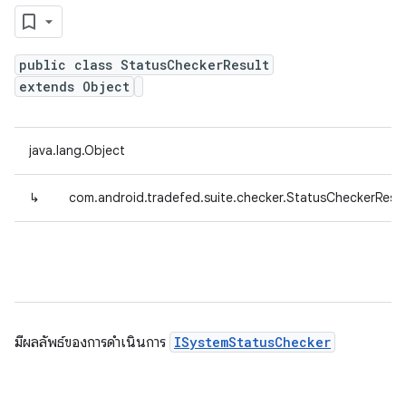
public class StatusCheckerResult
extends Object
java.lang.Object
↳
com.android.tradefed.suite.checker.StatusCheckerResul
มีผลลัพธ์ของการดำเนินการ
ISystemStatusChecker