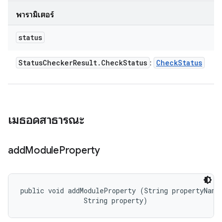
พารามิเตอร์
status
Status
Checker
Result
.
Check
Status
Check
Status
:
เมธอดสาธารณะ
add
Module
Property
public void addModuleProperty (String propertyName,
                String property)