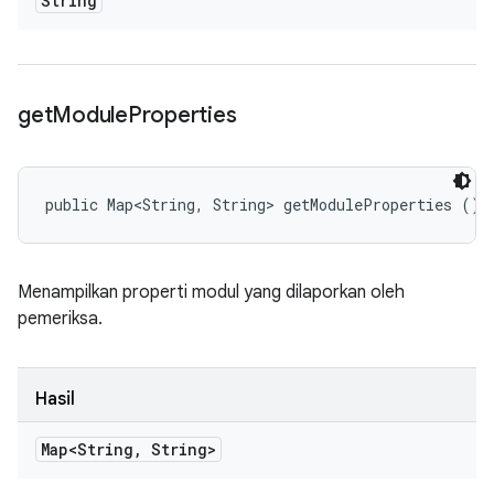
String
get
Module
Properties
public Map<String, String> getModuleProperties ()
Menampilkan properti modul yang dilaporkan oleh
pemeriksa.
Hasil
Map<String
,
String>