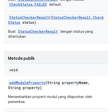
CheckStatus.FAILED
default.
Status
Checker
Result
(
Status
Checker
Result
.
Check
Status
status)
StatusCheckerResult
Buat
dengan status yang
ditentukan.
Metode publik
void
add
Module
Property
(String property
Name
,
String property)
Menambahkan properti modul yang dilaporkan oleh
pemeriksa.