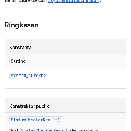
Berisi hasil eksekusi
ISystemStatusChecker
.
Ringkasan
Konstanta
String
SYSTEM
_
CHECKER
Konstruktor publik
Status
Checker
Result
()
StatusCheckerResult
Buat
dengan status