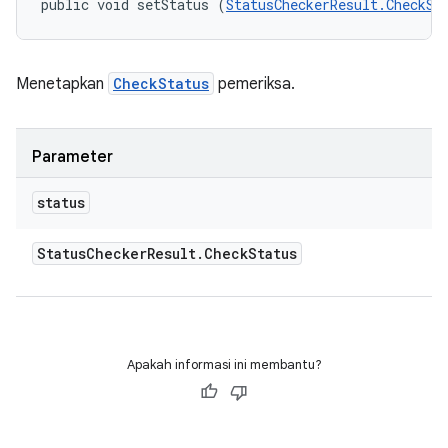
public void setStatus (
StatusCheckerResult.CheckSt
Menetapkan
CheckStatus
pemeriksa.
Parameter
status
Status
Checker
Result
.
Check
Status
Apakah informasi ini membantu?