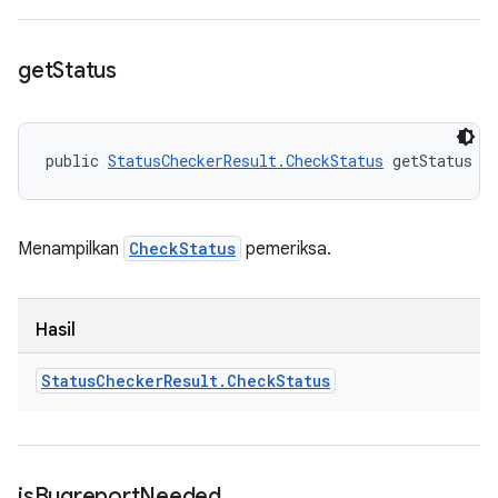
get
Status
public 
StatusCheckerResult.CheckStatus
 getStatus (
Menampilkan
CheckStatus
pemeriksa.
Hasil
Status
Checker
Result
.
Check
Status
is
Bugreport
Needed