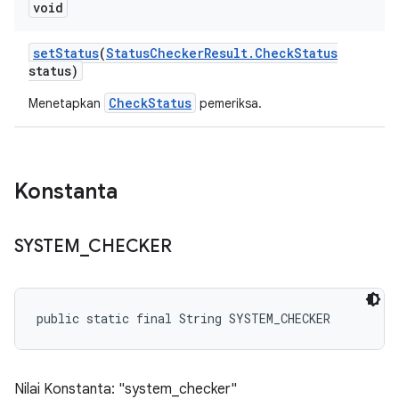
void
set
Status
(
Status
Checker
Result
.
Check
Status
status)
CheckStatus
Menetapkan
pemeriksa.
Konstanta
SYSTEM
_
CHECKER
public static final String SYSTEM_CHECKER
Nilai Konstanta: "system_checker"