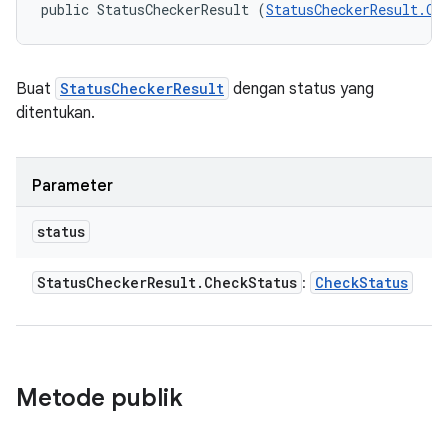
public StatusCheckerResult (
StatusCheckerResult.Ch
Buat
StatusCheckerResult
dengan status yang
ditentukan.
Parameter
status
Status
Checker
Result
.
Check
Status
Check
Status
:
Metode publik