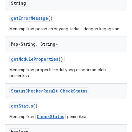
String
get
Error
Message
()
Menampilkan pesan error yang terkait dengan kegagalan.
Map<String
,
String>
get
Module
Properties
()
Menampilkan properti modul yang dilaporkan oleh
pemeriksa.
Status
Checker
Result
.
Check
Status
get
Status
()
CheckStatus
Menampilkan
pemeriksa.
boolean