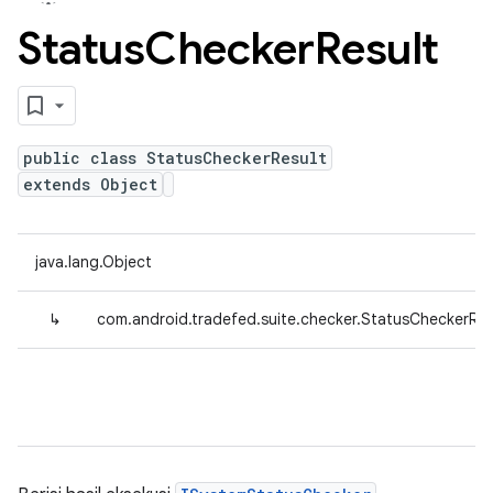
Status
Checker
Result
public class StatusCheckerResult
extends Object
java.lang.Object
↳
com.android.tradefed.suite.checker.StatusCheckerRes