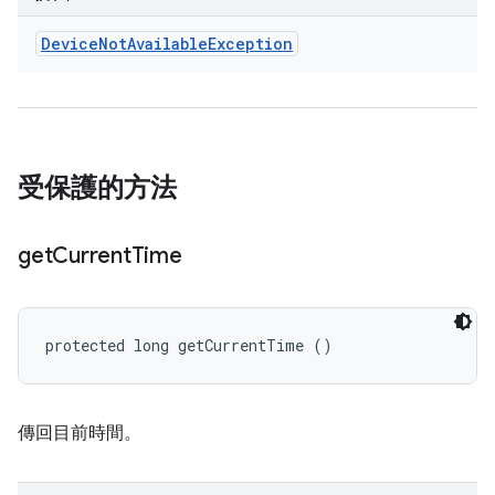
Device
Not
Available
Exception
受保護的方法
get
Current
Time
protected long getCurrentTime ()
傳回目前時間。