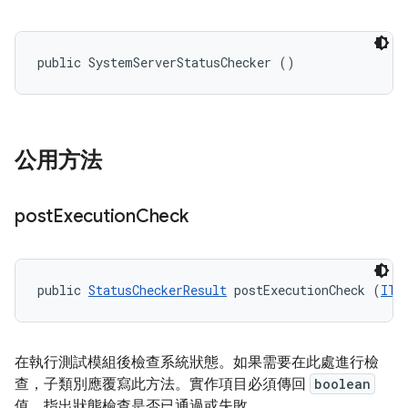
public SystemServerStatusChecker ()
公用方法
post
Execution
Check
public 
StatusCheckerResult
 postExecutionCheck (
ITe
在執行測試模組後檢查系統狀態。如果需要在此處進行檢
查，子類別應覆寫此方法。實作項目必須傳回
boolean
值，指出狀態檢查是否已通過或失敗。