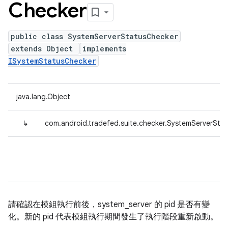
Checker
public class SystemServerStatusChecker
extends Object
implements
ISystemStatusChecker
java.lang.Object
↳
com.android.tradefed.suite.checker.SystemServerSta
請確認在模組執行前後，system_server 的 pid 是否有變
化。新的 pid 代表模組執行期間發生了執行階段重新啟動。