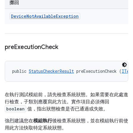
擲回
Device
Not
Available
Exception
pre
Execution
Check
public 
StatusCheckerResult
 preExecutionCheck (
ITes
在執行測試模組前，請先檢查系統狀態。如果需要在此處進
行檢查，子類別應覆寫此方法。實作項目必須傳回
boolean
值，指出狀態檢查是否已通過或失敗。
強烈建議您在
模組執行
後檢查系統狀態，並在模組執行前使
用此方法快取特定系統狀態。