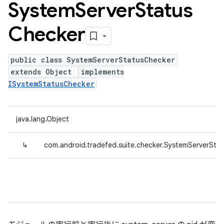
System
Server
Status
Checker
public class SystemServerStatusChecker
extends Object
implements
ISystemStatusChecker
java.lang.Object
↳
com.android.tradefed.suite.checker.SystemServerSta