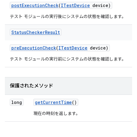
post
Execution
Check
(
ITest
Device
device)
テスト モジュールの実行後にシステムの状態を確認します。
Status
Checker
Result
pre
Execution
Check
(
ITest
Device
device)
テスト モジュールの実行前にシステムの状態を確認します。
保護されたメソッド
long
get
Current
Time
()
現在の時刻を返します。