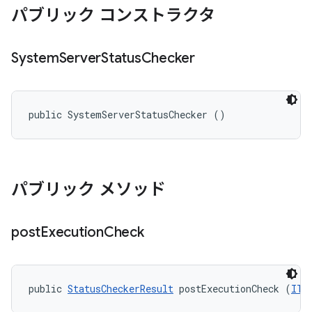
パブリック コンストラクタ
System
Server
Status
Checker
public SystemServerStatusChecker ()
パブリック メソッド
post
Execution
Check
public 
StatusCheckerResult
 postExecutionCheck (
ITe