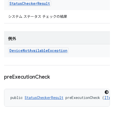
Status
Checker
Result
システム ステータス チェックの結果
例外
Device
Not
Available
Exception
pre
Execution
Check
public 
StatusCheckerResult
 preExecutionCheck (
ITes