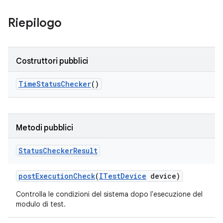
Riepilogo
Costruttori pubblici
Time
Status
Checker
()
Metodi pubblici
Status
Checker
Result
post
Execution
Check
(
ITest
Device
device)
Controlla le condizioni del sistema dopo l'esecuzione del
modulo di test.