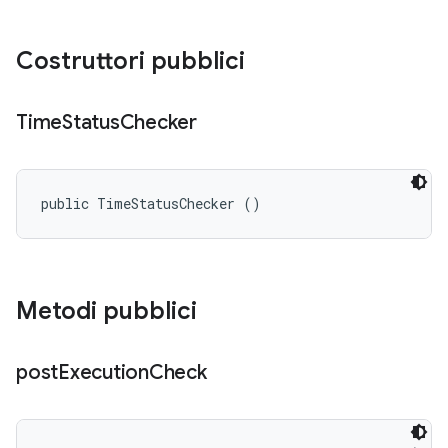
Costruttori pubblici
Time
Status
Checker
public TimeStatusChecker ()
Metodi pubblici
post
Execution
Check