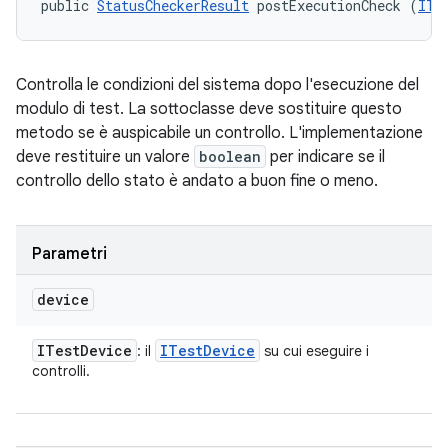
public 
StatusCheckerResult
 postExecutionCheck (
ITe
Controlla le condizioni del sistema dopo l'esecuzione del
modulo di test. La sottoclasse deve sostituire questo
metodo se è auspicabile un controllo. L'implementazione
deve restituire un valore
boolean
per indicare se il
controllo dello stato è andato a buon fine o meno.
Parametri
device
ITest
Device
ITest
Device
: il
su cui eseguire i
controlli.