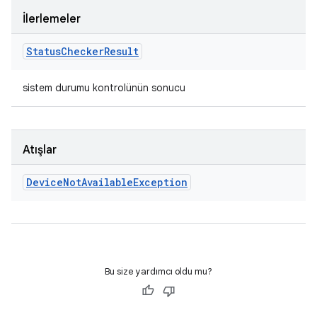
İlerlemeler
Status
Checker
Result
sistem durumu kontrolünün sonucu
Atışlar
Device
Not
Available
Exception
Bu size yardımcı oldu mu?