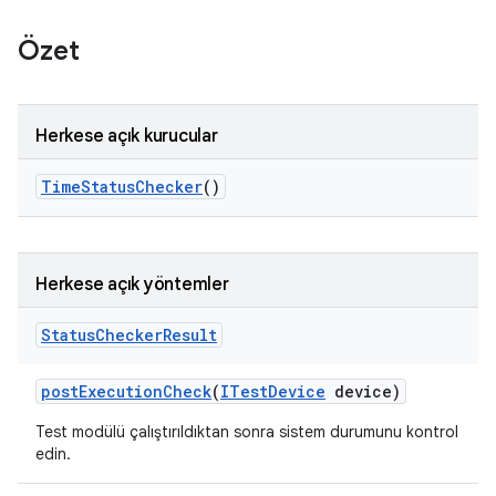
Özet
Herkese açık kurucular
Time
Status
Checker
()
Herkese açık yöntemler
Status
Checker
Result
post
Execution
Check
(
ITest
Device
device)
Test modülü çalıştırıldıktan sonra sistem durumunu kontrol
edin.