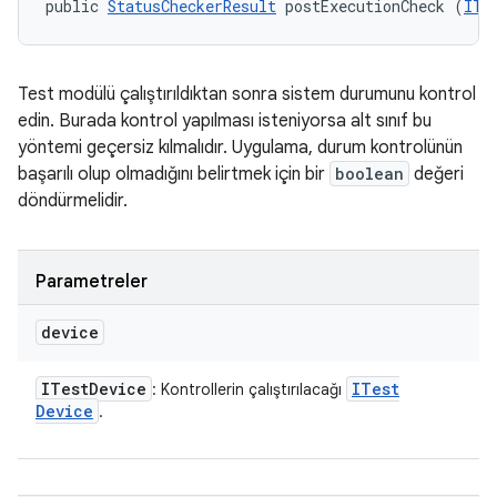
public 
StatusCheckerResult
 postExecutionCheck (
ITe
Test modülü çalıştırıldıktan sonra sistem durumunu kontrol
edin. Burada kontrol yapılması isteniyorsa alt sınıf bu
yöntemi geçersiz kılmalıdır. Uygulama, durum kontrolünün
başarılı olup olmadığını belirtmek için bir
boolean
değeri
döndürmelidir.
Parametreler
device
ITest
Device
ITest
: Kontrollerin çalıştırılacağı
Device
.