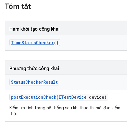
Tóm tắt
Hàm khởi tạo công khai
Time
Status
Checker
()
Phương thức công khai
Status
Checker
Result
post
Execution
Check
(
ITest
Device
device)
Kiểm tra tình trạng hệ thống sau khi thực thi mô-đun kiểm
thử.