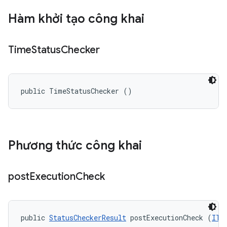
Hàm khởi tạo công khai
Time
Status
Checker
public TimeStatusChecker ()
Phương thức công khai
post
Execution
Check
public 
StatusCheckerResult
 postExecutionCheck (
ITe