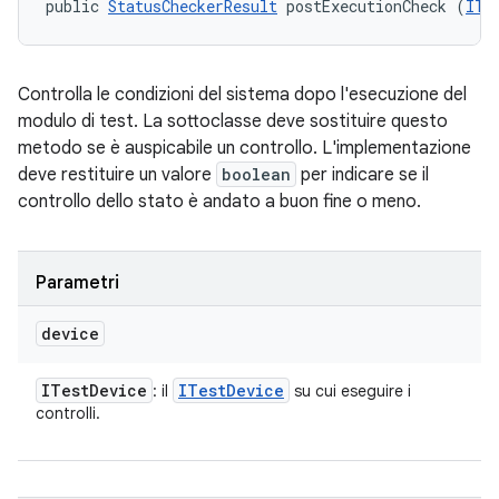
public 
StatusCheckerResult
 postExecutionCheck (
ITe
Controlla le condizioni del sistema dopo l'esecuzione del
modulo di test. La sottoclasse deve sostituire questo
metodo se è auspicabile un controllo. L'implementazione
deve restituire un valore
boolean
per indicare se il
controllo dello stato è andato a buon fine o meno.
Parametri
device
ITest
Device
ITest
Device
: il
su cui eseguire i
controlli.