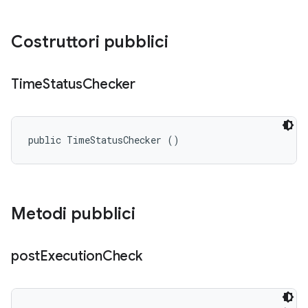
Costruttori pubblici
Time
Status
Checker
public TimeStatusChecker ()
Metodi pubblici
post
Execution
Check