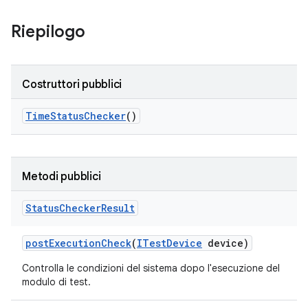
Riepilogo
Costruttori pubblici
Time
Status
Checker
()
Metodi pubblici
Status
Checker
Result
post
Execution
Check
(
ITest
Device
device)
Controlla le condizioni del sistema dopo l'esecuzione del
modulo di test.