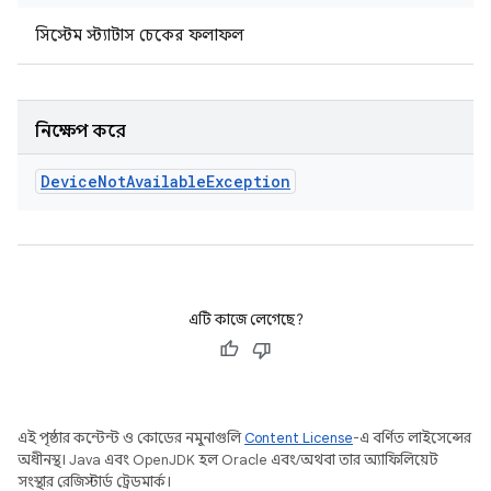
সিস্টেম স্ট্যাটাস চেকের ফলাফল
নিক্ষেপ করে
Device
Not
Available
Exception
এটি কাজে লেগেছে?
এই পৃষ্ঠার কন্টেন্ট ও কোডের নমুনাগুলি
Content License
-এ বর্ণিত লাইসেন্সের
অধীনস্থ। Java এবং OpenJDK হল Oracle এবং/অথবা তার অ্যাফিলিয়েট
সংস্থার রেজিস্টার্ড ট্রেডমার্ক।