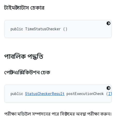
টাইম স্ট্যাটাস চেকার
public TimeStatusChecker ()
পাবলিক পদ্ধতি
পোস্ট এক্সিকিউশন চেক
public 
StatusCheckerResult
 postExecutionCheck (
ITe
পরীক্ষা মডিউল সম্পাদনের পরে সিস্টেমের অবস্থা পরীক্ষা করুন।