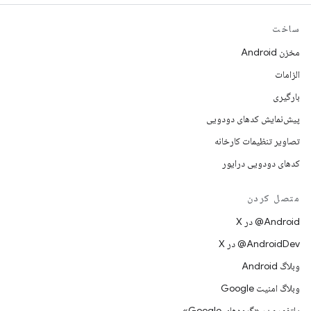
ساخت
مخزن Android
الزامات
بارگیری
پیش‌نمایش کدهای دودویی
تصاویر تنظیمات کارخانه
کدهای دودویی درایور
متصل کردن
‫‎@Android در X
‫‎@AndroidDev در X
وبلاگ Android
وبلاگ امنیت Google
پلتفورم در «گروه‌های Google»