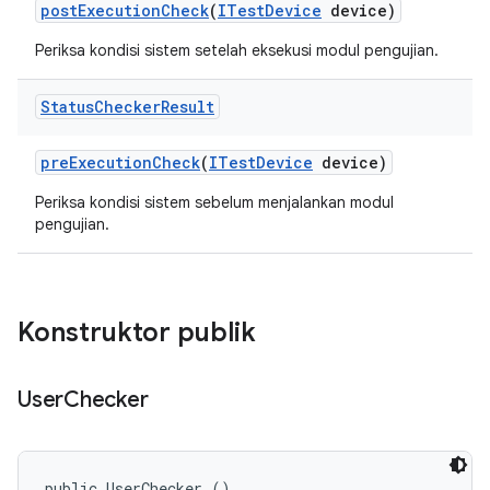
post
Execution
Check
(
ITest
Device
device)
Periksa kondisi sistem setelah eksekusi modul pengujian.
Status
Checker
Result
pre
Execution
Check
(
ITest
Device
device)
Periksa kondisi sistem sebelum menjalankan modul
pengujian.
Konstruktor publik
User
Checker
public UserChecker ()