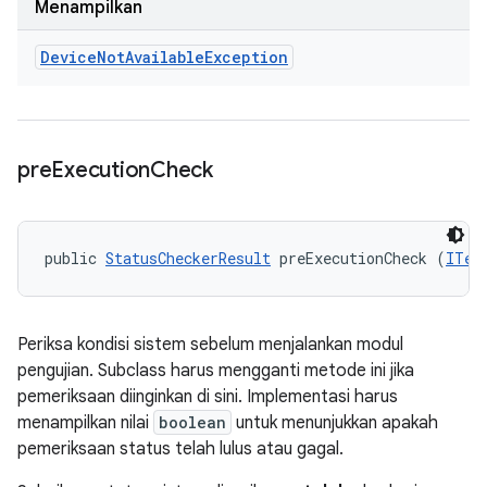
Menampilkan
Device
Not
Available
Exception
pre
Execution
Check
public 
StatusCheckerResult
 preExecutionCheck (
ITes
Periksa kondisi sistem sebelum menjalankan modul
pengujian. Subclass harus mengganti metode ini jika
pemeriksaan diinginkan di sini. Implementasi harus
menampilkan nilai
boolean
untuk menunjukkan apakah
pemeriksaan status telah lulus atau gagal.