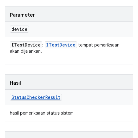
Parameter
device
ITest
Device
ITest
Device
:
tempat pemeriksaan
akan dijalankan.
Hasil
Status
Checker
Result
hasil pemeriksaan status sistem