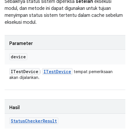
Sebaiknya status sistem diperiksa
setelah
eksekusi
modul, dan metode ini dapat digunakan untuk tujuan
menyimpan status sistem tertentu dalam cache sebelum
eksekusi modul.
Parameter
device
ITest
Device
ITest
Device
:
tempat pemeriksaan
akan dijalankan.
Hasil
Status
Checker
Result