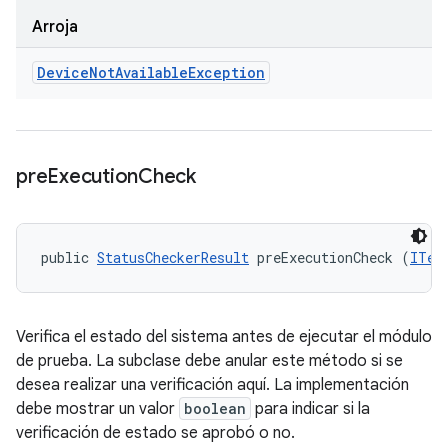
Arroja
Device
Not
Available
Exception
pre
Execution
Check
public 
StatusCheckerResult
 preExecutionCheck (
ITes
Verifica el estado del sistema antes de ejecutar el módulo
de prueba. La subclase debe anular este método si se
desea realizar una verificación aquí. La implementación
debe mostrar un valor
boolean
para indicar si la
verificación de estado se aprobó o no.