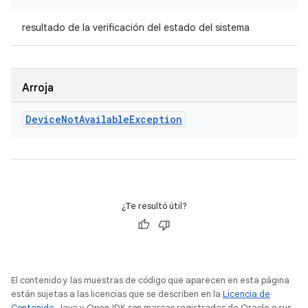
resultado de la verificación del estado del sistema
Arroja
Device
Not
Available
Exception
¿Te resultó útil?
El contenido y las muestras de código que aparecen en esta página
están sujetas a las licencias que se describen en la
Licencia de
Contenido
. Java y OpenJDK son marcas registradas de Oracle o sus