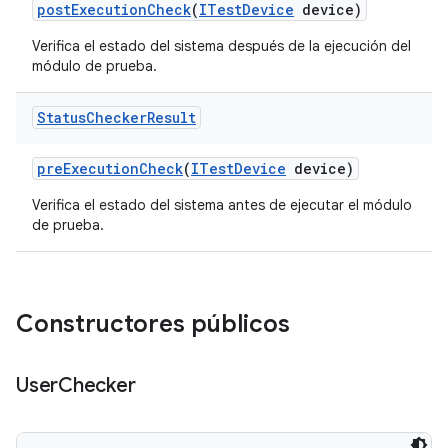
post
Execution
Check
(
ITest
Device
device)
Verifica el estado del sistema después de la ejecución del
módulo de prueba.
Status
Checker
Result
pre
Execution
Check
(
ITest
Device
device)
Verifica el estado del sistema antes de ejecutar el módulo
de prueba.
Constructores públicos
User
Checker