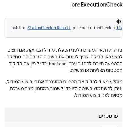
pre
Execution
Check
public 
StatusCheckerResult
 preExecutionCheck (
ITes
בדיקת תנאי המערכת לפני הפעלת מודול הבדיקה. אם רוצים
לבצע כאן בדיקה, צריך לשנות את השיטה הזו בסופר-מחלקה.
ההטמעה חייבת להחזיר ערך
boolean
כדי לציין אם בדיקת
הסטטוס הצליחה או נכשלה.
מומלץ מאוד לבדוק את סטטוס המערכת
אחרי
ביצוע המודול,
וניתן להשתמש בשיטה הזו כדי לשמור במטמון מצב מערכת
מסוים לפני ביצוע המודול.
פרמטרים