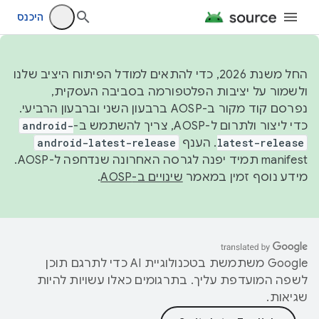
היכנס
החל משנת 2026, כדי להתאים למודל הפיתוח היציב שלנו
ולשמור על יציבות הפלטפורמה בסביבה העסקית,
נפרסם קוד מקור ב-AOSP ברבעון השני וברבעון הרביעי.
כדי ליצור ולתרום ל-AOSP, צריך להשתמש ב-
android-
latest-release
. הענף
android-latest-release
manifest תמיד יפנה לגרסה האחרונה שנדחפה ל-AOSP.
מידע נוסף זמין במאמר
שינויים ב-AOSP
.
‫Google משתמשת בטכנולוגיית AI כדי לתרגם תוכן
לשפה המועדפת עליך. בתרגומים כאלו עשויות להיות
שגיאות.