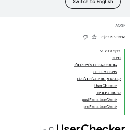
AOSP
המידע עזר לך?
בדף הזה
סיכום
קונסטרוקטורים גלויים לכולם
שיטות ציבוריות
קונסטרוקטורים גלויים לכולם
UserChecker
שיטות ציבוריות
postExecutionCheck
preExecutionCheck
User
Checker