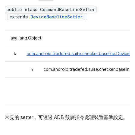
public class CommandBaselineSetter
extends
DeviceBaselineSetter
java.lang.Object
↳
com.android.tradefed.suite.checker.baseline.DeviceBa
↳
com.android.tradefed.suite.checker.baseline
常見的 setter，可透過 ADB 殼層指令處理裝置基準設定。