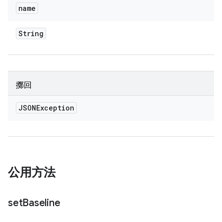
name
String
擲回
JSONException
公用方法
set
Baseline