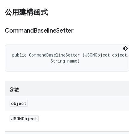
公用建構函式
Command
Baseline
Setter
public CommandBaselineSetter (JSONObject object, 

                String name)
參數
object
JSONObject