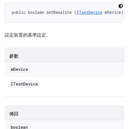
public boolean setBaseline (
ITestDevice
 mDevice)
設定裝置的基準設定。
參數
m
Device
ITest
Device
傳回
boolean