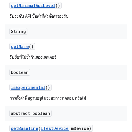
get
Minimal
Api
Level
()
รับระดับ API ขั้นต่ำที่ตัวตั้งค่ารองรับ
String
get
Name
()
รับชื่อที่ไม่ซ้ำกันของเซตเตอร์
boolean
is
Experimental
()
การตั้งค่าพื้นฐานอยู่ในระยะการทดสอบหรือไม่
abstract boolean
set
Baseline
(
ITest
Device
m
Device)