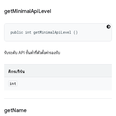
get
Minimal
Api
Level
public int getMinimalApiLevel ()
รับระดับ API ขั้นต่ำที่ตัวตั้งค่ารองรับ
คิกรีเทิร์น
int
get
Name