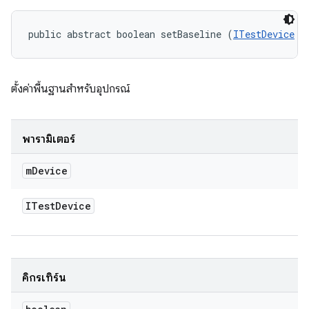
public abstract boolean setBaseline (
ITestDevice
 m
ตั้งค่าพื้นฐานสําหรับอุปกรณ์
พารามิเตอร์
m
Device
ITest
Device
คิกรีเทิร์น