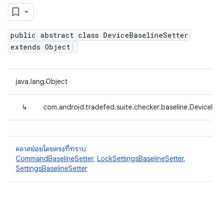
public abstract class DeviceBaselineSetter
extends Object
java.lang.Object
↳
com.android.tradefed.suite.checker.baseline.DeviceBa
คลาสย่อยโดยตรงที่ทราบ
CommandBaselineSetter
,
LockSettingsBaselineSetter
,
SettingsBaselineSetter