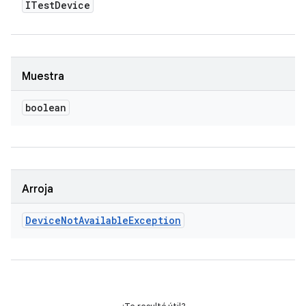
ITest
Device
Muestra
boolean
Arroja
Device
Not
Available
Exception