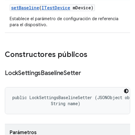
set
Baseline
(
ITest
Device
m
Device)
Establece el parámetro de configuración de referencia
para el dispositivo.
Constructores públicos
Lock
Settings
Baseline
Setter
public LockSettingsBaselineSetter (JSONObject objec
                String name)
Parámetros