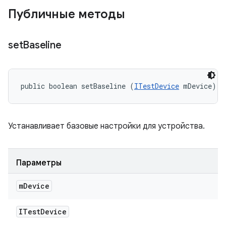
Публичные методы
set
Baseline
public boolean setBaseline (
ITestDevice
 mDevice)
Устанавливает базовые настройки для устройства.
Параметры
m
Device
ITest
Device