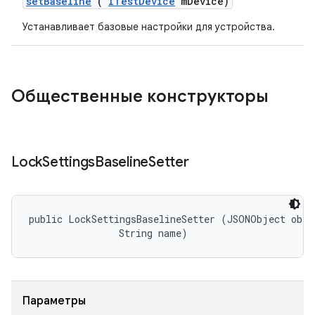
set
Baseline
(
ITest
Device
m
Device)
Устанавливает базовые настройки для устройства.
Общественные конструкторы
Lock
Settings
Baseline
Setter
public LockSettingsBaselineSetter (JSONObject objec
                String name)
Параметры