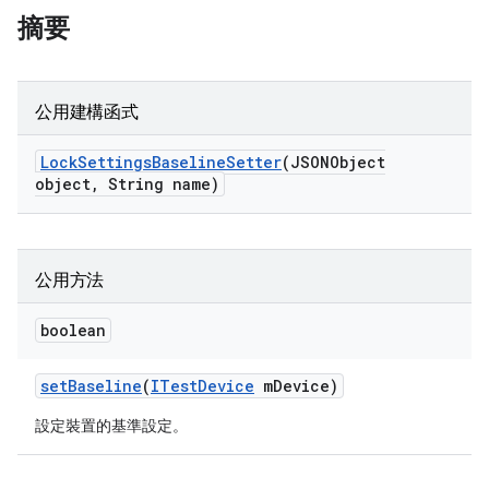
摘要
公用建構函式
Lock
Settings
Baseline
Setter
(JSONObject
object
,
String name)
公用方法
boolean
set
Baseline
(
ITest
Device
m
Device)
設定裝置的基準設定。