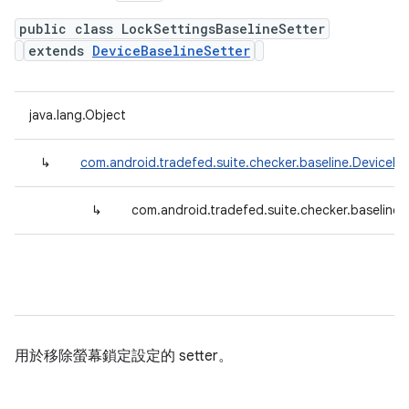
public class LockSettingsBaselineSetter
extends
DeviceBaselineSetter
java.lang.Object
↳
com.android.tradefed.suite.checker.baseline.DeviceBa
↳
com.android.tradefed.suite.checker.baseline.
用於移除螢幕鎖定設定的 setter。