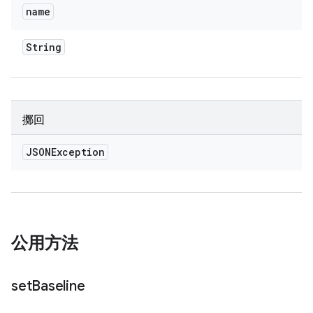
name
String
擲回
JSONException
公用方法
set
Baseline