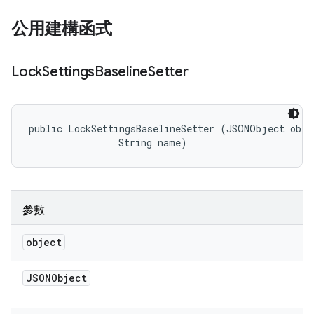
公用建構函式
Lock
Settings
Baseline
Setter
public LockSettingsBaselineSetter (JSONObject objec
                String name)
參數
object
JSONObject