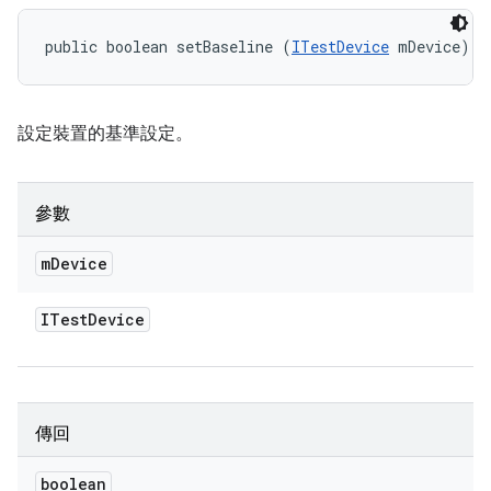
public boolean setBaseline (
ITestDevice
 mDevice)
設定裝置的基準設定。
參數
m
Device
ITest
Device
傳回
boolean