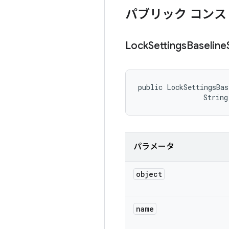
パブリック コンス
Lock
Settings
Baseline
public LockSettingsBas
                String
パラメータ
object
name