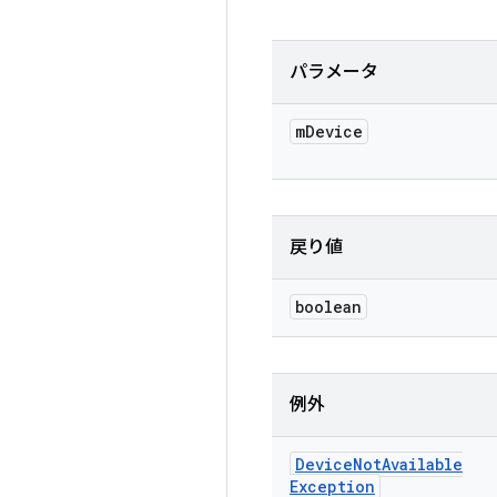
パラメータ
m
Device
戻り値
boolean
例外
Device
Not
Available
Exception