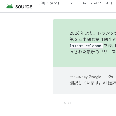
ドキュメント
Android ソース
2026 年より、トラ
第 2 四半期と第 4 四
latest-release
を使用
ュされた最新のリリース
Go
翻訳しています。AI 
AOSP