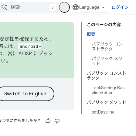
/
ログイン
このページの内容
概要
の安定性を確保するため、
パブリック コン
投稿には、
android-
ストラクタ
、常に AOSP にプッシ
パブリック メソ
さい。
ッド
パブリック コンスト
ラクタ
LockSettingsBas
elineSetter
パブリック メソッド
setBaseline
報は役に立ちましたか？