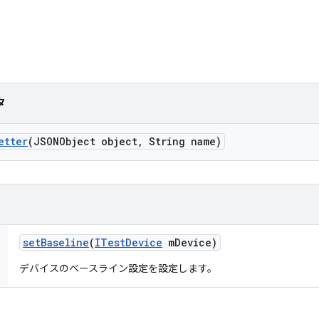
タ
etter
(JSONObject object
,
String name)
set
Baseline
(
ITest
Device
m
Device)
デバイスのベースライン設定を設定します。