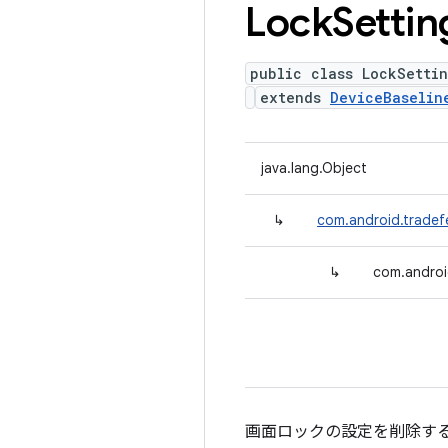
Lock
Settin
public class LockSettin
extends
DeviceBaselin
java.lang.Object
↳
com.android.tradefe
↳
com.android
画面ロックの設定を削除す