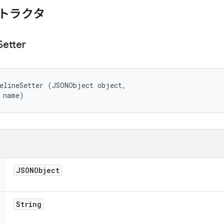
トラクタ
Setter
elineSetter (JSONObject object, 

 name)
JSONObject
String