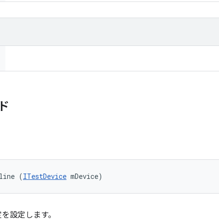
ド
line (
ITestDevice
 mDevice)
定を設定します。