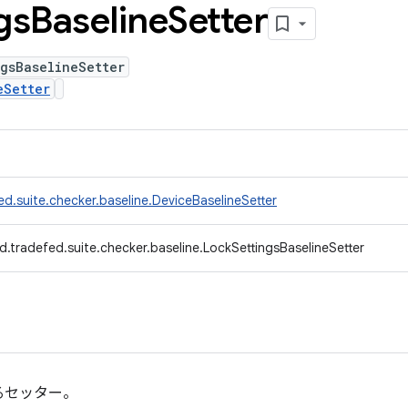
gs
Baseline
Setter
gsBaselineSetter
eSetter
d.suite.checker.baseline.DeviceBaselineSetter
.tradefed.suite.checker.baseline.LockSettingsBaselineSetter
るセッター。