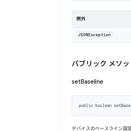
例外
JSONException
パブリック メソッ
set
Baseline
public boolean setBase
デバイスのベースライン設