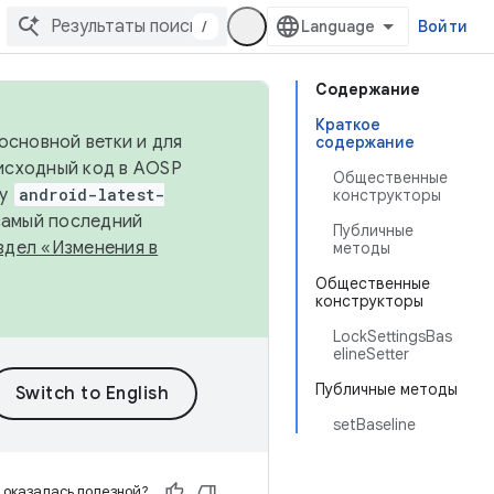
/
Войти
Содержание
Краткое
основной ветки и для
содержание
исходный код в AOSP
Общественные
ку
android-latest-
конструкторы
 самый последний
Публичные
здел «Изменения в
методы
Общественные
конструкторы
LockSettingsBas
elineSetter
Публичные методы
setBaseline
 оказалась полезной?