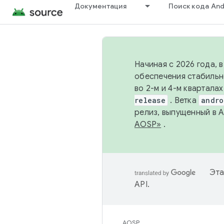
Документация
Поиск кода And
Начиная с 2026 года, 
обеспечения стабильн
во 2-м и 4-м квартала
release
. Ветка
andro
релиз, выпущенный в 
AOSP»
.
Эта
API
.
AOSP