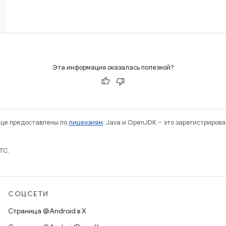
Эта информация оказалась полезной?
нице предоставлены по
лицензиям
. Java и OpenJDK – это зарегистриров
TC.
СОЦСЕТИ
Страница @Android в X