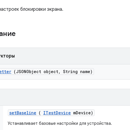
настроек блокировки экрана.
жание
укторы
etter
(JSONObject object
,
String name)
set
Baseline
(
ITest
Device
m
Device)
Устанавливает базовые настройки для устройства.