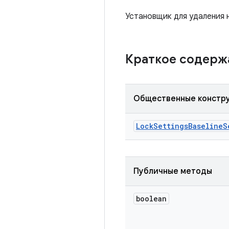
Установщик для удаления 
Краткое содер
Общественные констр
Lock
Settings
Baseline
S
Публичные методы
boolean