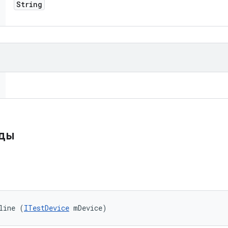
String
оды
line (
ITestDevice
 mDevice)