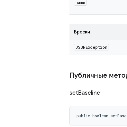
name
Броски
JSONException
Публичные мет
set
Baseline
public boolean setBase