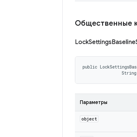
Общественные 
Lock
Settings
Baseline
public LockSettingsBas
                String
Параметры
object