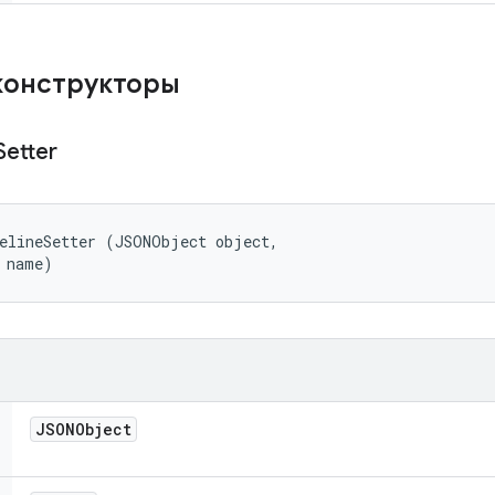
конструкторы
Setter
elineSetter (JSONObject object, 

 name)
JSONObject