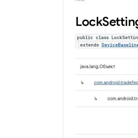
Lock
Settin
public class LockSettin
extends
DeviceBaselin
java.lang.Объект
↳
com.android.tradefed.
↳
com.android.tr