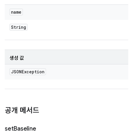
name
String
생성 값
JSONException
공개 메서드
set
Baseline