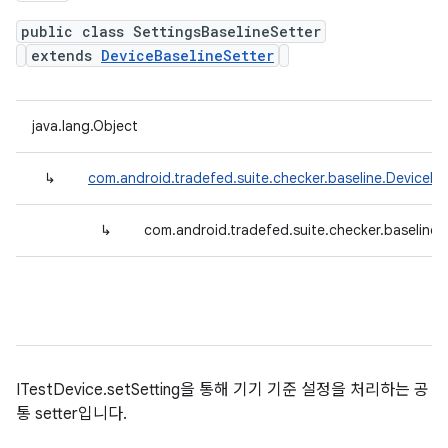
public class SettingsBaselineSetter
extends
DeviceBaselineSetter
java.lang.Object
↳
com.android.tradefed.suite.checker.baseline.DeviceBa
↳
com.android.tradefed.suite.checker.baseline.S
ITestDevice.setSetting을 통해 기기 기준 설정을 처리하는 공
통 setter입니다.