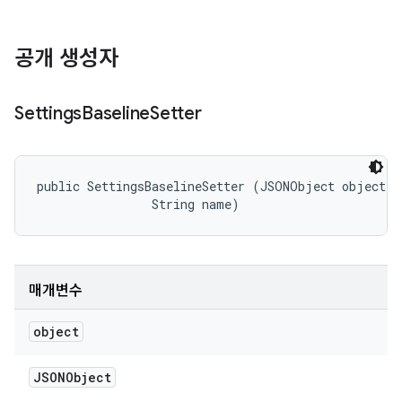
공개 생성자
Settings
Baseline
Setter
public SettingsBaselineSetter (JSONObject object, 

                String name)
매개변수
object
JSONObject