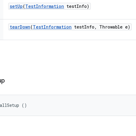
set
Up
(
Test
Information
test
Info)
tear
Down
(
Test
Information
test
Info
,
Throwable e)
up
allSetup ()