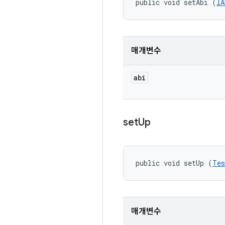
public void setAbi (
IA
매개변수
abi
set
Up
public void setUp (
Tes
매개변수