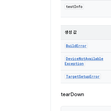
test
Info
생성 값
Build
Error
Device
Not
Available
Exception
Target
Setup
Error
tear
Down