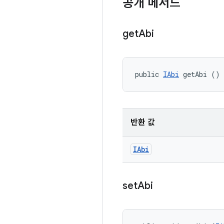
공개 메서드
get
Abi
public 
IAbi
 getAbi ()
반환 값
IAbi
set
Abi