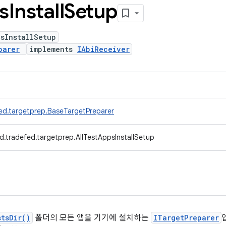
s
Install
Setup
sInstallSetup
parer
implements
IAbiReceiver
ed.targetprep.BaseTargetPreparer
d.tradefed.targetprep.AllTestAppsInstallSetup
tsDir()
폴더의 모든 앱을 기기에 설치하는
ITargetPreparer