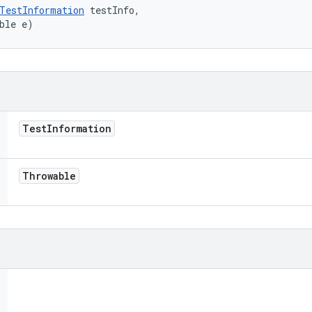
TestInformation
 testInfo, 

ble e)
Test
Information
Throwable