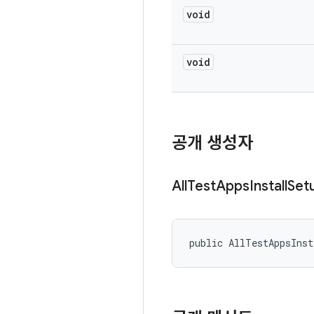
void
void
공개 생성자
All
Test
Apps
Install
Set
public AllTestAppsInst