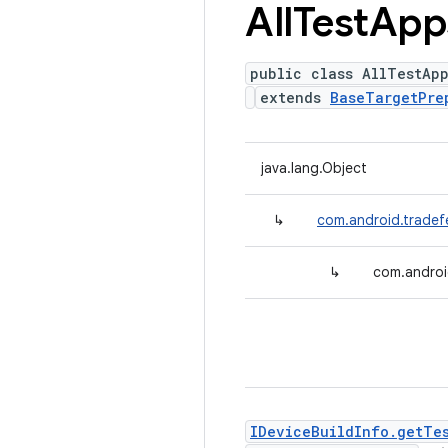
All
Test
App
public class AllTestApp
extends
BaseTargetPre
java.lang.Object
↳
com.android.tradef
↳
com.androi
IDeviceBuildInfo.getTes