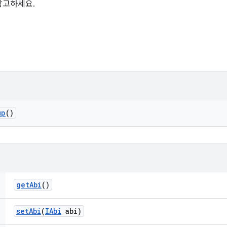
참고하세요.
up
()
get
Abi
()
set
Abi
(
IAbi
abi)