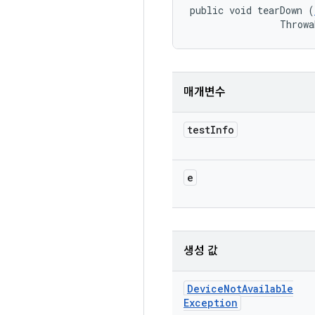
public void tearDown (
                Throwa
매개변수
test
Info
e
생성 값
Device
Not
Available
Exception