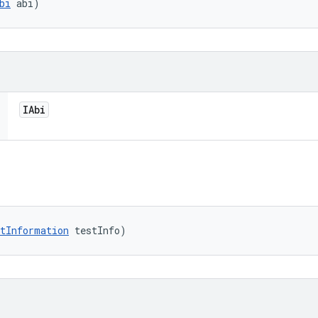
bi
 abi)
IAbi
tInformation
 testInfo)