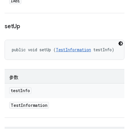
IAbi
set
Up
public void setUp (
TestInformation
 testInfo)
参数
test
Info
Test
Information