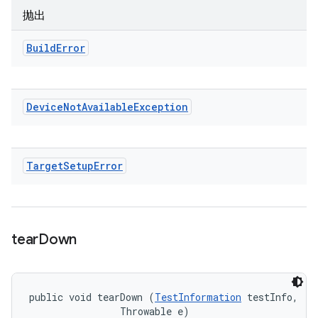
抛出
Build
Error
Device
Not
Available
Exception
Target
Setup
Error
tear
Down
public void tearDown (
TestInformation
 testInfo, 

                Throwable e)