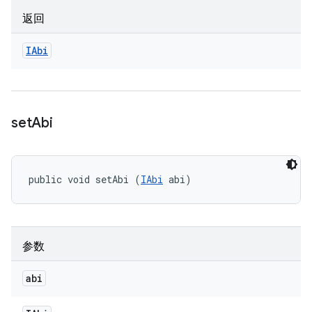
返回
IAbi
set
Abi
public void setAbi (
IAbi
 abi)
参数
abi