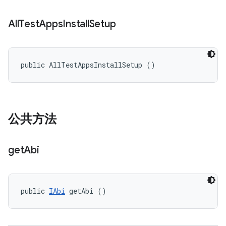
All
Test
Apps
Install
Setup
public AllTestAppsInstallSetup ()
公共方法
get
Abi
public 
IAbi
 getAbi ()