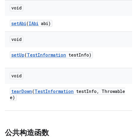
void
set
Abi
(
IAbi
abi)
void
set
Up
(
Test
Information
test
Info)
void
tear
Down
(
Test
Information
test
Info
,
Throwable
e)
公共构造函数