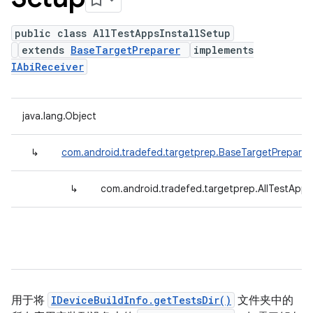
public class AllTestAppsInstallSetup
extends
BaseTargetPreparer
implements
IAbiReceiver
java.lang.Object
↳
com.android.tradefed.targetprep.BaseTargetPreparer
↳
com.android.tradefed.targetprep.AllTestApps
用于将
IDeviceBuildInfo.getTestsDir()
文件夹中的