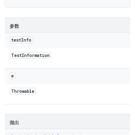
参数
test
Info
Test
Information
e
Throwable
抛出