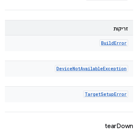
זריקות
Build
Error
Device
Not
Available
Exception
Target
Setup
Error
tear
Down