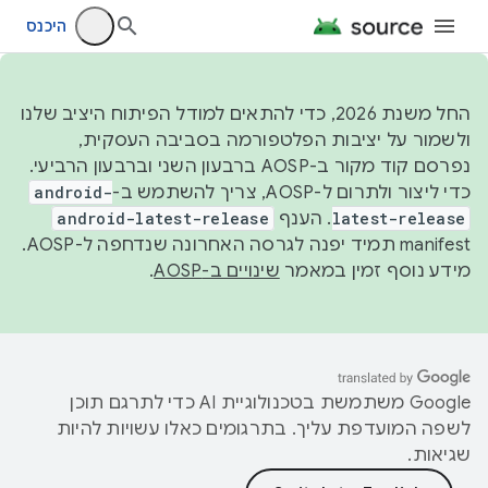
היכנס
החל משנת 2026, כדי להתאים למודל הפיתוח היציב שלנו
ולשמור על יציבות הפלטפורמה בסביבה העסקית,
נפרסם קוד מקור ב-AOSP ברבעון השני וברבעון הרביעי.
כדי ליצור ולתרום ל-AOSP, צריך להשתמש ב-
android-
latest-release
. הענף
android-latest-release
manifest תמיד יפנה לגרסה האחרונה שנדחפה ל-AOSP.
מידע נוסף זמין במאמר
שינויים ב-AOSP
.
‫Google משתמשת בטכנולוגיית AI כדי לתרגם תוכן
לשפה המועדפת עליך. בתרגומים כאלו עשויות להיות
שגיאות.