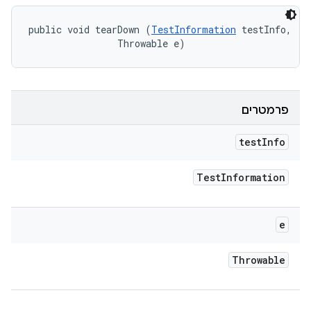
public void tearDown (
TestInformation
 testInfo, 

                Throwable e)
פרמטרים
test
Info
Test
Information
e
Throwable