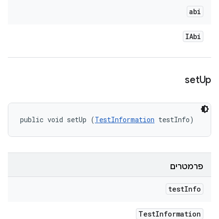
abi
IAbi
set
Up
public void setUp (
TestInformation
 testInfo)
פרמטרים
test
Info
Test
Information