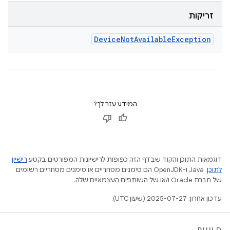
זריקות
Device
Not
Available
Exception
המידע עזר לך?
דוגמאות התוכן והקוד שבדף הזה כפופות לרישיונות המפורטים בקטע
רישיון
לתוכן
.‏ Java ו-OpenJDK הם סימנים מסחריים או סימנים מסחריים רשומים
של חברת Oracle ו/או של השותפים העצמאיים שלה.
עדכון אחרון: 2025-07-27 (שעון UTC).