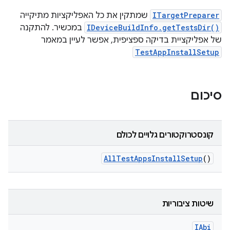
ITargetPreparer
שמתקין את כל האפליקציות מתיקייה
IDeviceBuildInfo.getTestsDir()
במכשיר. להתקנה
של אפליקציית בדיקה ספציפית, אפשר לעיין במאמר
TestAppInstallSetup
סיכום
קונסטרוקטורים גלויים לכולם
All
Test
Apps
Install
Setup
()
שיטות ציבוריות
IAbi