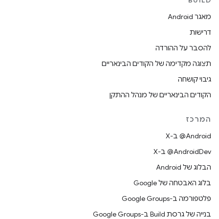
BUILD
מאגר Android
דרישות
להסבר על ההורדה
תצוגה מקדימה של הקודים הבינאריים
גיבוי קושחה
הקודים הבינאריים של מנהל ההתקן
המרכז
‫‎@Android ב-X
‫‎@AndroidDev ב-X
הבלוג של Android
בלוג האבטחה של Google
פלטפורמה ב-Google Groups
בנייה של גרסת Build ב-Google Groups