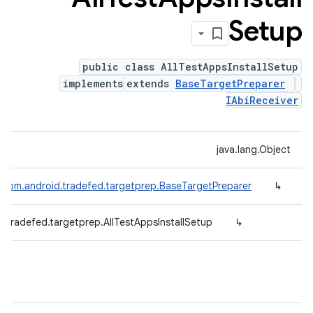
Setup
public class AllTestAppsInstallSetup
implements
extends
BaseTargetPreparer
IAbiReceiver
java.lang.Object
com.android.tradefed.targetprep.BaseTargetPreparer
↳
.tradefed.targetprep.AllTestAppsInstallSetup
↳