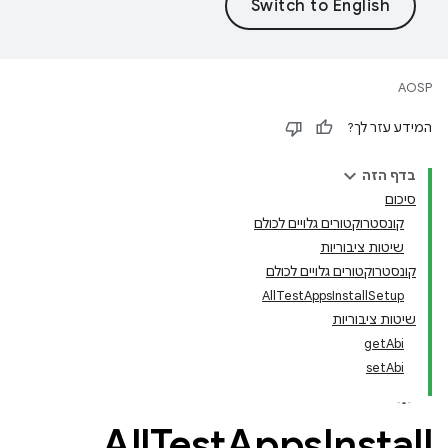
AOSP
המידע עזר לך?
בדף הזה
סיכום
קונסטרוקטורים גלויים לכולם
שיטות ציבוריות
קונסטרוקטורים גלויים לכולם
AllTestAppsInstallSetup
שיטות ציבוריות
getAbi
setAbi
All
Test
Apps
Install