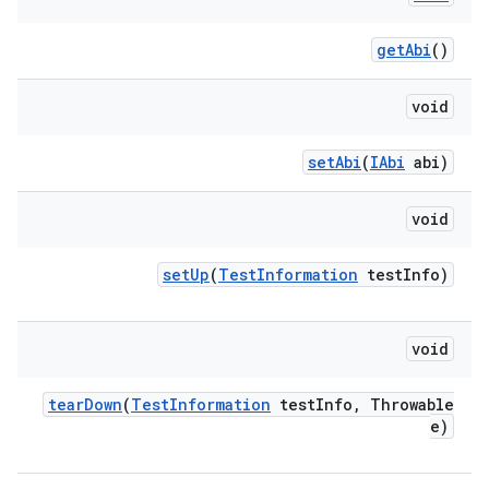
get
Abi
()
void
set
Abi
(
IAbi
abi)
void
set
Up
(
Test
Information
test
Info)
void
tear
Down
(
Test
Information
test
Info
,
Throwable
e)