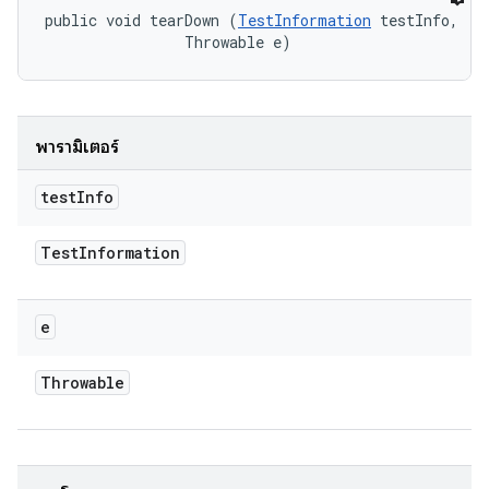
public void tearDown (
TestInformation
 testInfo, 

                Throwable e)
พารามิเตอร์
test
Info
Test
Information
e
Throwable