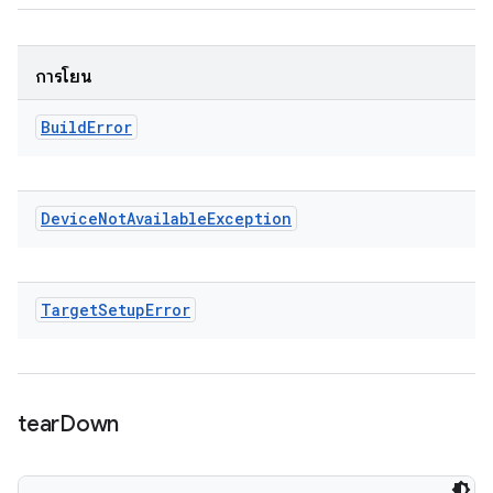
การโยน
Build
Error
Device
Not
Available
Exception
Target
Setup
Error
tear
Down