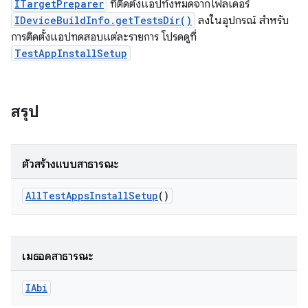
ITargetPreparer
ที่ติดตั้งแอปทั้งหมดจากโฟลเดอร์
IDeviceBuildInfo.getTestsDir()
ลงในอุปกรณ์ สําหรับ
การติดตั้งแอปทดสอบแต่ละรายการ โปรดดูที่
TestAppInstallSetup
สรุป
ตัวสร้างแบบสาธารณะ
All
Test
Apps
Install
Setup
()
เมธอดสาธารณะ
IAbi