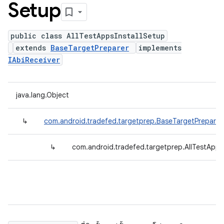
Setup
public class AllTestAppsInstallSetup
extends
BaseTargetPreparer
implements
IAbiReceiver
java.lang.Object
↳
com.android.tradefed.targetprep.BaseTargetPreparer
↳
com.android.tradefed.targetprep.AllTestApps