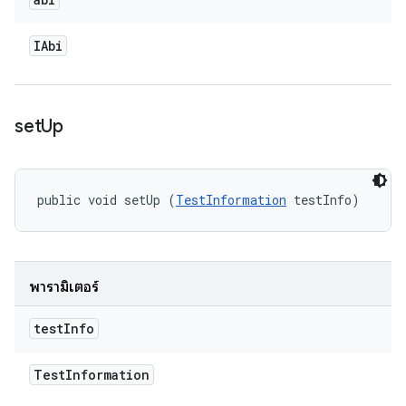
IAbi
set
Up
public void setUp (
TestInformation
 testInfo)
พารามิเตอร์
test
Info
Test
Information