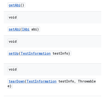
get
Abi
()
void
set
Abi
(
IAbi
abi)
void
set
Up
(
Test
Information
test
Info)
void
tear
Down
(
Test
Information
test
Info
,
Throwable
e)