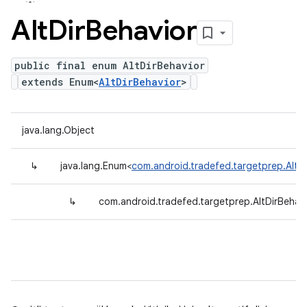
Alt
Dir
Behavior
public final enum AltDirBehavior
extends Enum<
AltDirBehavior
>
java.lang.Object
↳
java.lang.Enum<
com.android.tradefed.targetprep.AltDi
↳
com.android.tradefed.targetprep.AltDirBehav