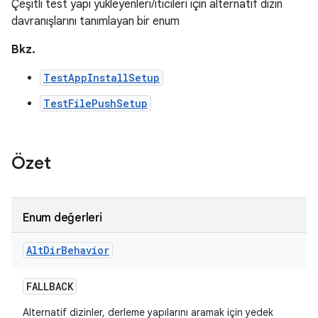
Çeşitli test yapı yükleyenleri/iticileri için alternatif dizin
davranışlarını tanımlayan bir enum
Bkz.
TestAppInstallSetup
TestFilePushSetup
Özet
Enum değerleri
Alt
Dir
Behavior
FALLBACK
Alternatif dizinler, derleme yapılarını aramak için yedek