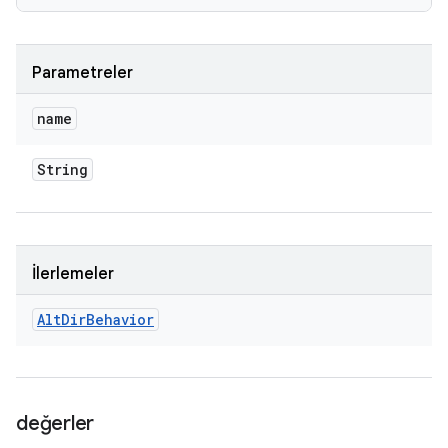
Parametreler
name
String
İlerlemeler
Alt
Dir
Behavior
değerler