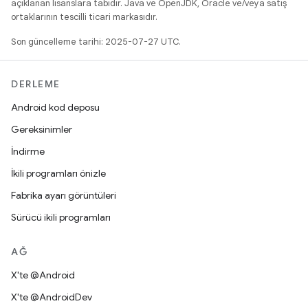
açıklanan lisanslara tabidir. Java ve OpenJDK, Oracle ve/veya satış
ortaklarının tescilli ticari markasıdır.
Son güncelleme tarihi: 2025-07-27 UTC.
DERLEME
Android kod deposu
Gereksinimler
İndirme
İkili programları önizle
Fabrika ayarı görüntüleri
Sürücü ikili programları
AĞ
X'te @Android
X'te @AndroidDev