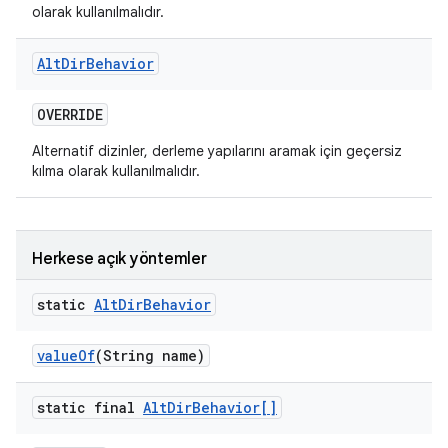
olarak kullanılmalıdır.
Alt
Dir
Behavior
OVERRIDE
Alternatif dizinler, derleme yapılarını aramak için geçersiz
kılma olarak kullanılmalıdır.
Herkese açık yöntemler
static
Alt
Dir
Behavior
value
Of
(String name)
static final
Alt
Dir
Behavior[]