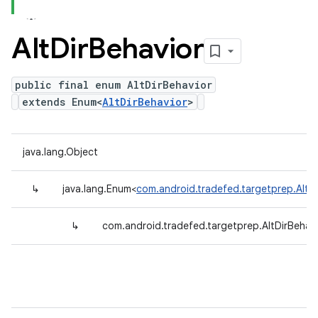
Alt
Dir
Behavior
public final enum AltDirBehavior
extends Enum<
AltDirBehavior
>
java.lang.Object
↳
java.lang.Enum<
com.android.tradefed.targetprep.AltDi
↳
com.android.tradefed.targetprep.AltDirBehav