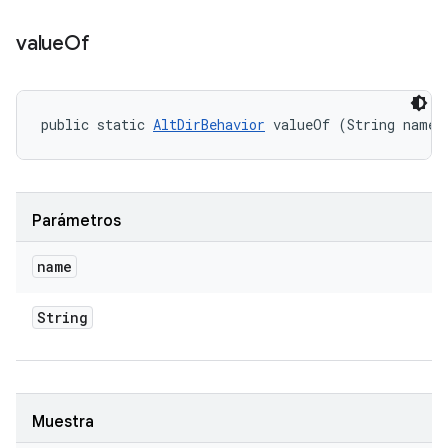
value
Of
public static 
AltDirBehavior
 valueOf (String name)
Parámetros
name
String
Muestra