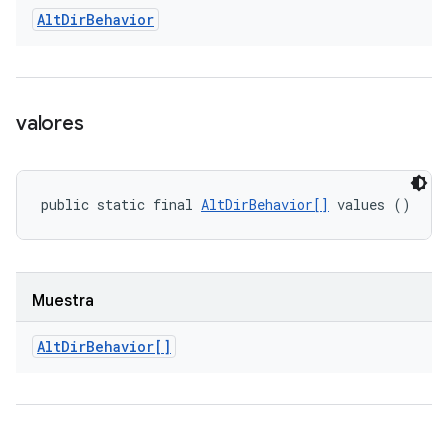
Alt
Dir
Behavior
valores
public static final 
AltDirBehavior[]
 values ()
Muestra
Alt
Dir
Behavior[]