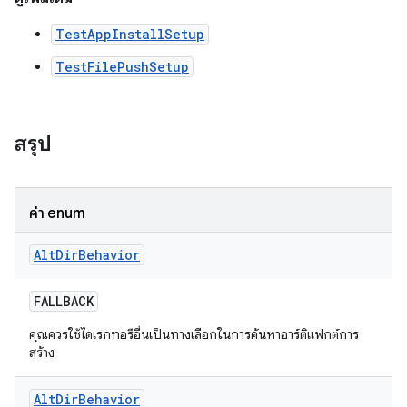
TestAppInstallSetup
TestFilePushSetup
สรุป
ค่า enum
Alt
Dir
Behavior
FALLBACK
คุณควรใช้ไดเรกทอรีอื่นเป็นทางเลือกในการค้นหาอาร์ติแฟกต์การ
สร้าง
Alt
Dir
Behavior