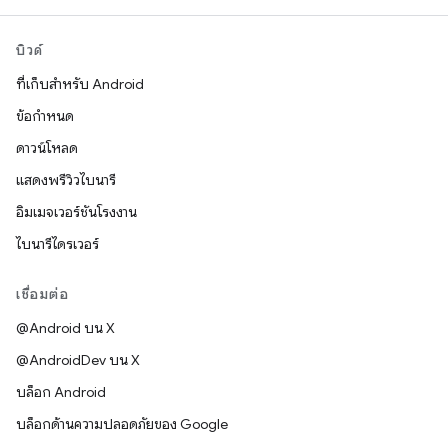
บิวด์
ที่เก็บสำหรับ Android
ข้อกำหนด
ดาวน์โหลด
แสดงพรีวิวไบนารี
อิมเมจเวอร์ชันโรงงาน
ไบนารีไดรเวอร์
เชื่อมต่อ
@Android บน X
@AndroidDev บน X
บล็อก Android
บล็อกด้านความปลอดภัยของ Google