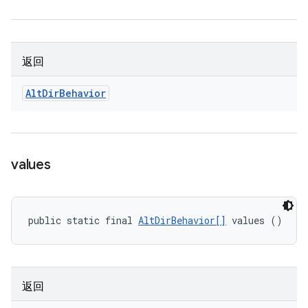
返回
Alt
Dir
Behavior
values
public static final 
AltDirBehavior[]
 values ()
返回