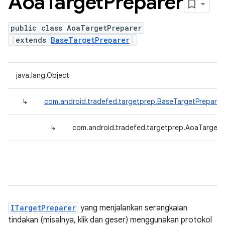
Aoa
Target
Preparer
public class AoaTargetPreparer
extends
BaseTargetPreparer
java.lang.Object
↳
com.android.tradefed.targetprep.BaseTargetPreparer
↳
com.android.tradefed.targetprep.AoaTargetP
ITargetPreparer
yang menjalankan serangkaian
tindakan (misalnya, klik dan geser) menggunakan protokol