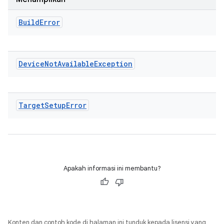
Build
Error
Device
Not
Available
Exception
Target
Setup
Error
Apakah informasi ini membantu?
Konten dan contoh kode di halaman ini tunduk kepada lisensi yang