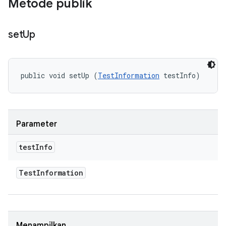
Metode publik
set
Up
public void setUp (
TestInformation
 testInfo)
Parameter
test
Info
Test
Information
Menampilkan