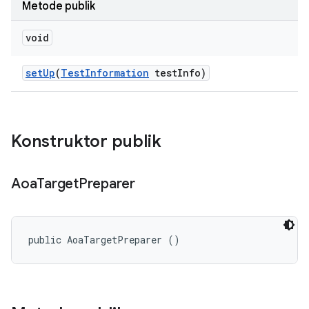
Metode publik
void
set
Up
(
Test
Information
test
Info)
Konstruktor publik
Aoa
Target
Preparer
public AoaTargetPreparer ()