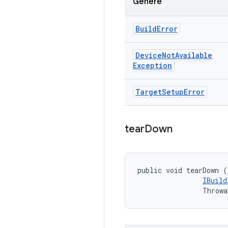
Génère
Build
Error
Device
Not
Available
Exception
Target
Setup
Error
tear
Down
public void tearDown (
IBuild
                Throwa