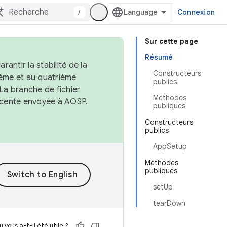
/
Connexion
Sur cette page
Résumé
antir la stabilité de la
Constructeurs
ème et au quatrième
publics
 La branche de fichier
Méthodes
récente envoyée à AOSP.
publiques
Constructeurs
publics
AppSetup
Méthodes
publiques
setUp
tearDown
 vous a-t-il été utile ?