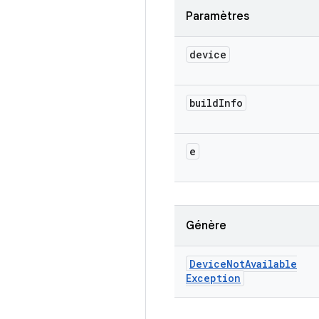
Paramètres
device
build
Info
e
Génère
Device
Not
Available
Exception