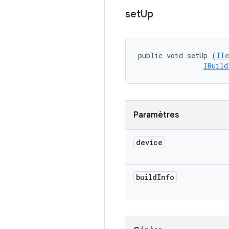
set
Up
public void setUp (
ITe
IBuild
Paramètres
device
build
Info