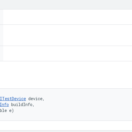
ITestDevice
 device, 

Info
 buildInfo, 

ble e)