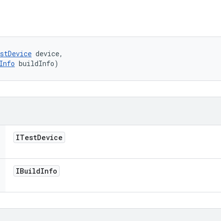
stDevice
 device, 

Info
 buildInfo)
ITest
Device
IBuild
Info