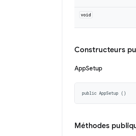
void
Constructeurs pu
App
Setup
public AppSetup ()
Méthodes publiq