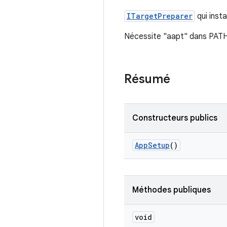
ITargetPreparer
qui insta
Nécessite "aapt" dans PATH l
Résumé
Constructeurs publics
App
Setup
()
Méthodes publiques
void