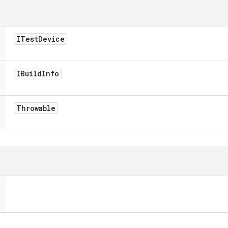
ITest
Device
IBuild
Info
Throwable