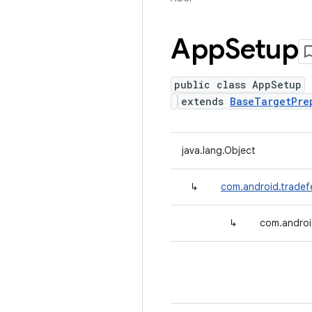
App
Setup
public class AppSetup
extends
BaseTargetPre
java.lang.Object
↳
com.android.tradef
↳
com.androi