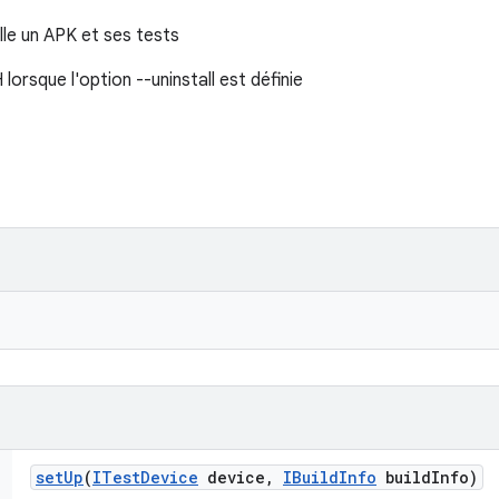
lle un APK et ses tests
orsque l'option --uninstall est définie
set
Up
(
ITest
Device
device
,
IBuild
Info
build
Info)