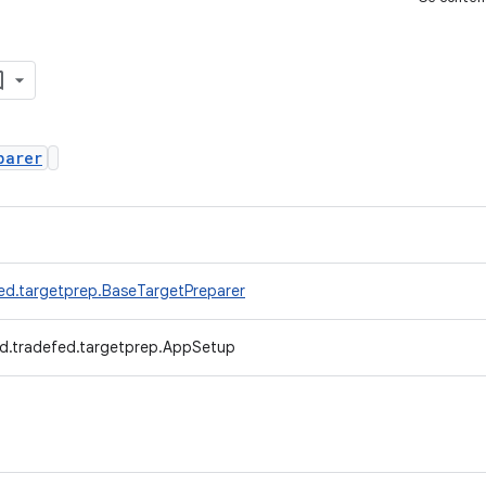
parer
ed.targetprep.BaseTargetPreparer
d.tradefed.targetprep.AppSetup