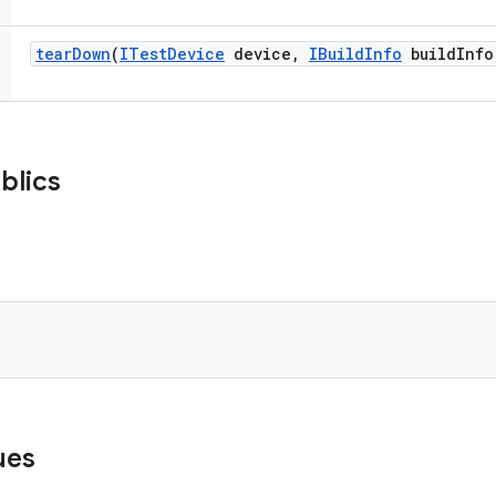
tear
Down
(
ITest
Device
device
,
IBuild
Info
build
Info
blics
ues