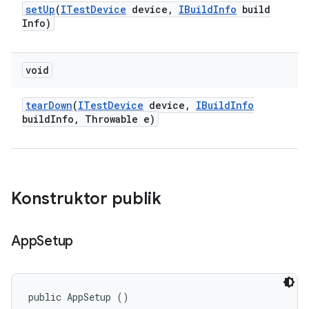
set
Up
(
ITest
Device
device
,
IBuild
Info
build
Info)
void
tear
Down
(
ITest
Device
device
,
IBuild
Info
build
Info
,
Throwable e)
Konstruktor publik
App
Setup
public AppSetup ()