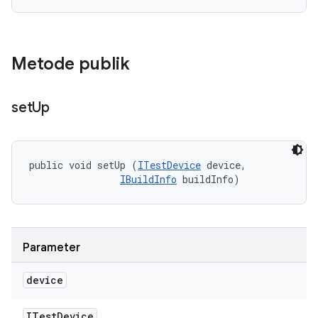
Metode publik
set
Up
public void setUp (
ITestDevice
 device, 

IBuildInfo
 buildInfo)
Parameter
device
ITest
Device