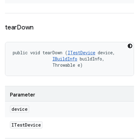
tear
Down
public void tearDown (
ITestDevice
 device, 

IBuildInfo
 buildInfo, 

                Throwable e)
Parameter
device
ITest
Device