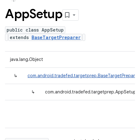
App
Setup
public class AppSetup
extends
BaseTargetPreparer
java.lang.Object
↳
com.android.tradefed.targetprep.BaseTargetPreparer
↳
com.android.tradefed.targetprep.AppSetup