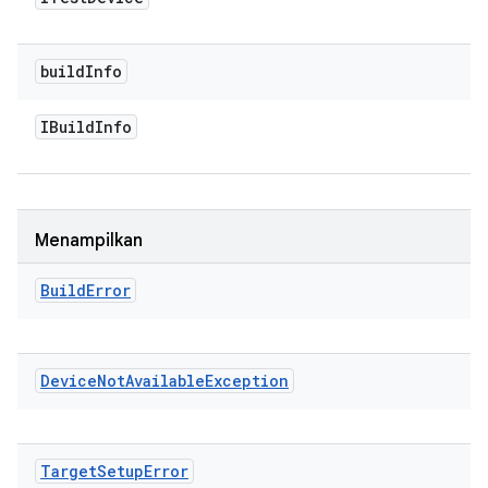
build
Info
IBuild
Info
Menampilkan
Build
Error
Device
Not
Available
Exception
Target
Setup
Error