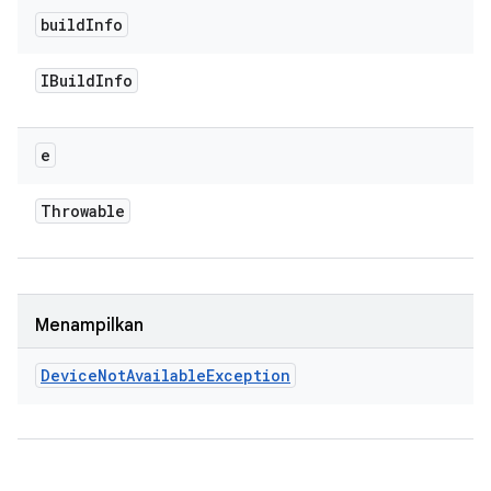
build
Info
IBuild
Info
e
Throwable
Menampilkan
Device
Not
Available
Exception