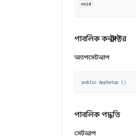
void
পাবলিক কনস্ট্রাক্টর
অ্যাপসেটআপ
public AppSetup ()
পাবলিক পদ্ধতি
সেটআপ