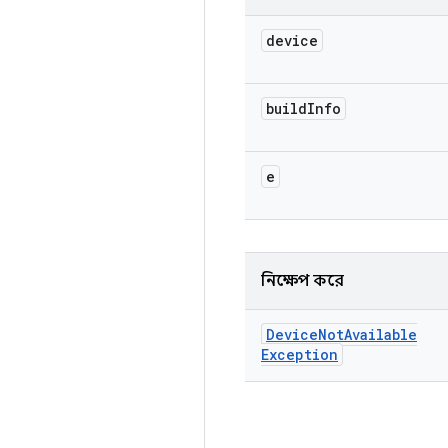
device
build
Info
e
নিক্ষেপ করে
Device
Not
Available
Exception