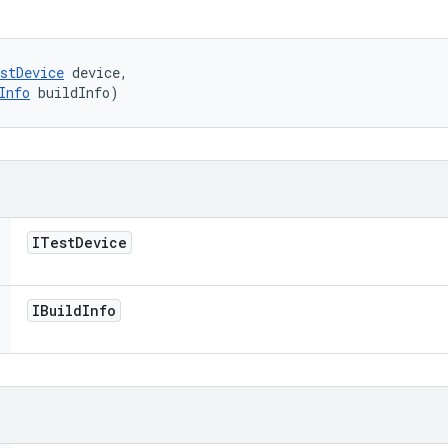
stDevice
 device, 

Info
 buildInfo)
ITest
Device
IBuild
Info