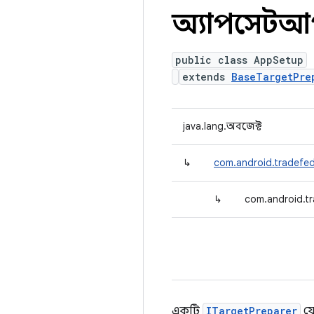
অ্যাপসেট
public class AppSetup
extends
BaseTargetPre
java.lang.অবজেক্ট
↳
com.android.tradefed
↳
com.android.t
একটি
ITargetPreparer
যে