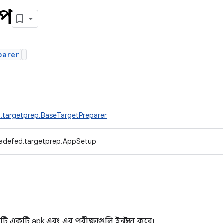
আপ
parer
.targetprep.BaseTargetPreparer
radefed.targetprep.AppSetup
টি একটি apk এবং এর পরীক্ষাগুলি ইনস্টল করে৷