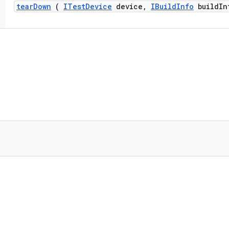
tear
Down
(
ITest
Device
device
,
IBuild
Info
build
In