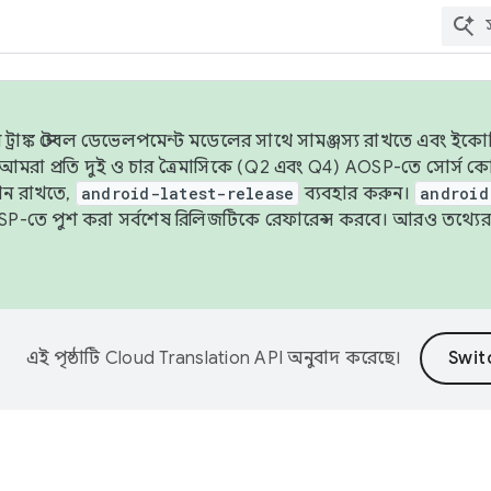
াঙ্ক স্টেবল ডেভেলপমেন্ট মডেলের সাথে সামঞ্জস্য রাখতে এবং ইকোসিস্ট
ে, আমরা প্রতি দুই ও চার ত্রৈমাসিকে (Q2 এবং Q4) AOSP-তে সোর্স
ান রাখতে,
android-latest-release
ব্যবহার করুন।
android
বদা AOSP-তে পুশ করা সর্বশেষ রিলিজটিকে রেফারেন্স করবে। আরও তথ্যের
এই পৃষ্ঠাটি
Cloud Translation API
অনুবাদ করেছে।