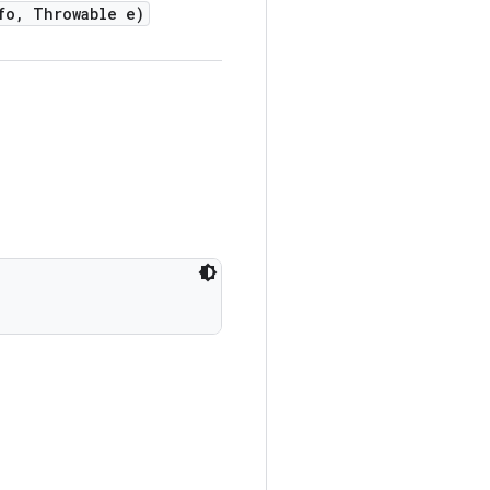
fo
,
Throwable e)