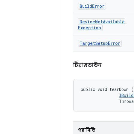
Build
Error
Device
Not
Available
Exception
Target
Setup
Error
টিয়ারডাউন
public void tearDown (
IBuild
                Throwa
পরামিতি