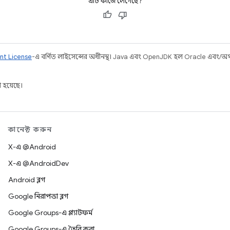
এটি কাজে লেগেছে?
nt License
-এ বর্ণিত লাইসেন্সের অধীনস্থ। Java এবং OpenJDK হল Oracle এবং/অথবা 
 হয়েছে।
কানেক্ট করুন
X-এ @Android
X-এ @AndroidDev
Android ব্লগ
Google নিরাপত্তা ব্লগ
Google Groups-এ প্ল্যাটফর্ম
Google Groups-এ তৈরি করা