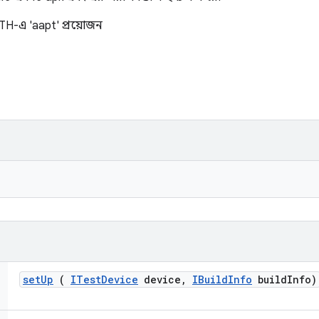
H-এ 'aapt' প্রয়োজন
set
Up
(
ITest
Device
device
,
IBuild
Info
build
Info)