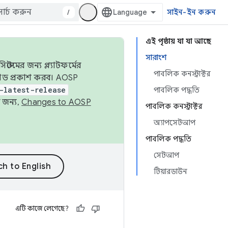
/
সাইন-ইন করুন
এই পৃষ্ঠায় যা যা আছে
সারাংশ
েমের জন্য প্ল্যাটফর্মের
পাবলিক কনস্ট্রাক্টর
 কোড প্রকাশ করব। AOSP
-latest-release
পাবলিক পদ্ধতি
 জন্য,
Changes to AOSP
পাবলিক কনস্ট্রাক্টর
অ্যাপসেটআপ
পাবলিক পদ্ধতি
সেটআপ
টিয়ারডাউন
এটি কাজে লেগেছে?