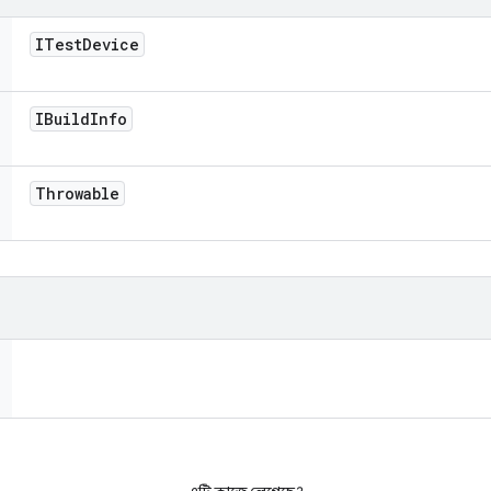
ITest
Device
IBuild
Info
Throwable