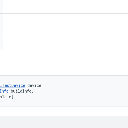
ITestDevice
 device, 

Info
 buildInfo, 

ble e)