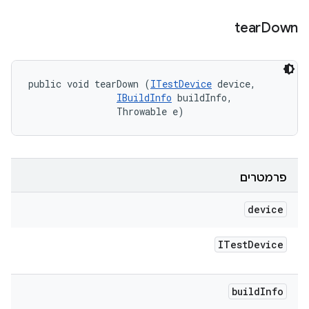
tear
Down
public void tearDown (
ITestDevice
 device, 

IBuildInfo
 buildInfo, 

                Throwable e)
פרמטרים
device
ITest
Device
build
Info