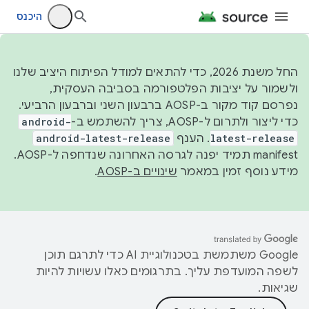
היכנס
החל משנת 2026, כדי להתאים למודל הפיתוח היציב שלנו
ולשמור על יציבות הפלטפורמה בסביבה העסקית,
נפרסם קוד מקור ב-AOSP ברבעון השני וברבעון הרביעי.
כדי ליצור ולתרום ל-AOSP, צריך להשתמש ב-
android-
latest-release
. הענף
android-latest-release
manifest תמיד יפנה לגרסה האחרונה שנדחפה ל-AOSP.
מידע נוסף זמין במאמר
שינויים ב-AOSP
.
‫Google משתמשת בטכנולוגיית AI כדי לתרגם תוכן
לשפה המועדפת עליך. בתרגומים כאלו עשויות להיות
שגיאות.