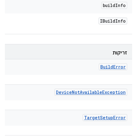
build
Info
IBuild
Info
זריקות
Build
Error
Device
Not
Available
Exception
Target
Setup
Error