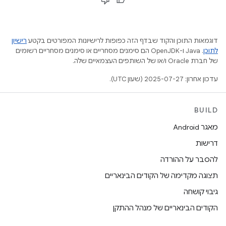
דוגמאות התוכן והקוד שבדף הזה כפופות לרישיונות המפורטים בקטע
רישיון
לתוכן
.‏ Java ו-OpenJDK הם סימנים מסחריים או סימנים מסחריים רשומים
של חברת Oracle ו/או של השותפים העצמאיים שלה.
עדכון אחרון: 2025-07-27 (שעון UTC).
BUILD
מאגר Android
דרישות
להסבר על ההורדה
תצוגה מקדימה של הקודים הבינאריים
גיבוי קושחה
הקודים הבינאריים של מנהל ההתקן