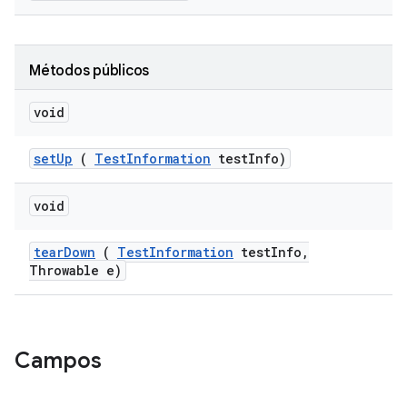
Métodos públicos
void
set
Up
(
Test
Information
test
Info)
void
tear
Down
(
Test
Information
test
Info
,
Throwable e)
Campos