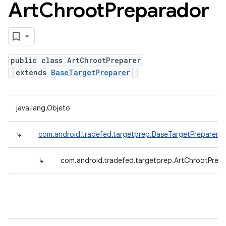
Art
Chroot
Preparador
public class ArtChrootPreparer
extends
BaseTargetPreparer
java.lang.Objeto
↳
com.android.tradefed.targetprep.BaseTargetPreparer
↳
com.android.tradefed.targetprep.ArtChrootPrepa