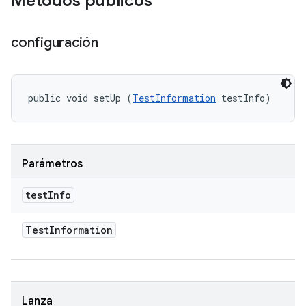
Métodos públicos
configuración
public void setUp (
TestInformation
 testInfo)
Parámetros
test
Info
Test
Information
Lanza