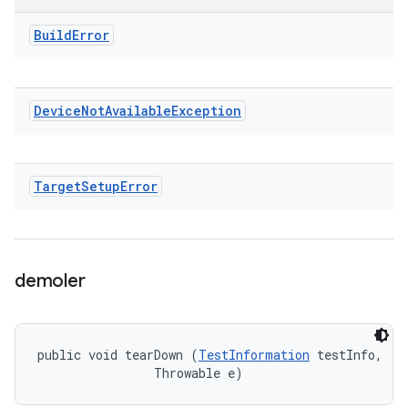
Build
Error
Device
Not
Available
Exception
Target
Setup
Error
demoler
public void tearDown (
TestInformation
 testInfo, 

                Throwable e)