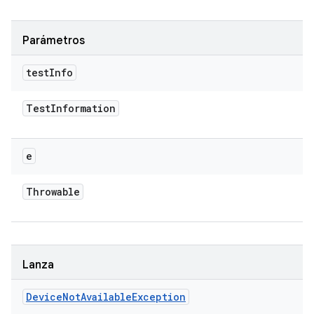
Parámetros
test
Info
Test
Information
e
Throwable
Lanza
Device
Not
Available
Exception