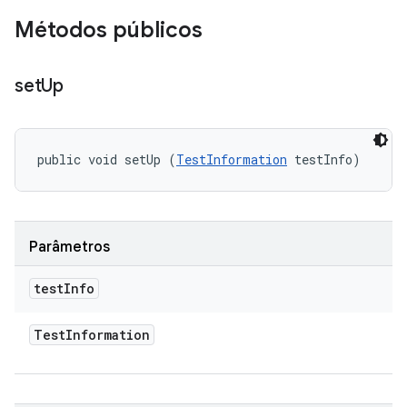
Métodos públicos
set
Up
public void setUp (
TestInformation
 testInfo)
Parâmetros
test
Info
Test
Information