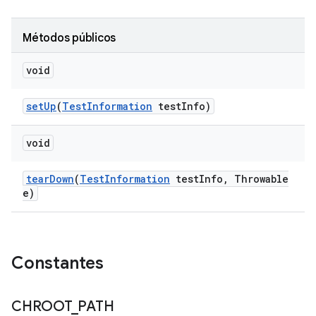
Métodos públicos
void
set
Up
(
Test
Information
test
Info)
void
tear
Down
(
Test
Information
test
Info
,
Throwable
e)
Constantes
CHROOT
_
PATH