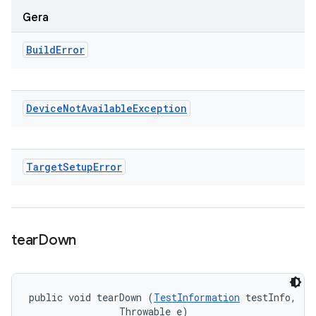
Gera
Build
Error
Device
Not
Available
Exception
Target
Setup
Error
tear
Down
public void tearDown (
TestInformation
 testInfo, 

                Throwable e)