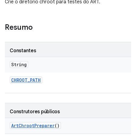
Crie o diretório chroot para testes do ART.
Resumo
Constantes
String
CHROOT
_
PATH
Construtores públicos
Art
Chroot
Preparer
()