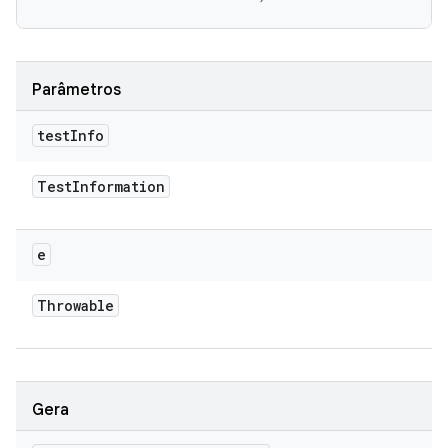
Parâmetros
test
Info
Test
Information
e
Throwable
Gera