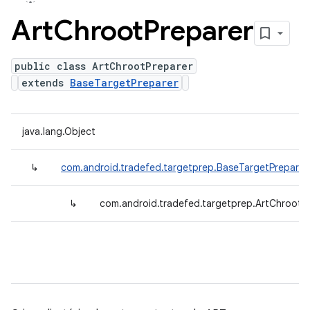
Art
Chroot
Preparer
public class ArtChrootPreparer
extends
BaseTargetPreparer
java.lang.Object
↳
com.android.tradefed.targetprep.BaseTargetPreparer
↳
com.android.tradefed.targetprep.ArtChrootP