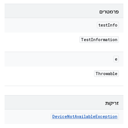
פרמטרים
test
Info
Test
Information
e
Throwable
זריקות
Device
Not
Available
Exception