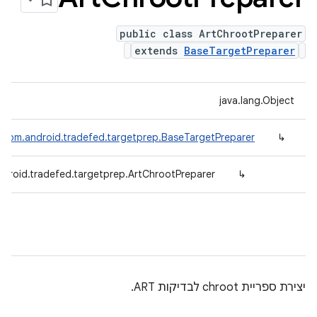
public class ArtChrootPreparer
extends
BaseTargetPreparer
java.lang.Object
com.android.tradefed.targetprep.BaseTargetPreparer
↳
droid.tradefed.targetprep.ArtChrootPreparer
↳
יצירת ספריית chroot לבדיקות ART.