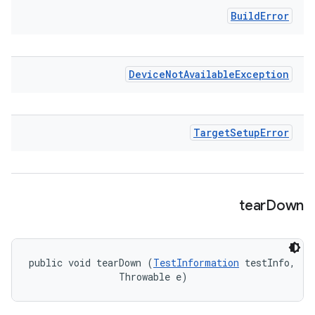
Build
Error
Device
Not
Available
Exception
Target
Setup
Error
tear
Down
public void tearDown (
TestInformation
 testInfo, 

                Throwable e)