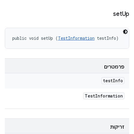
set
Up
public void setUp (
TestInformation
 testInfo)
פרמטרים
test
Info
Test
Information
זריקות