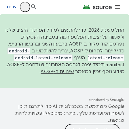
היכנס
החל משנת 2026, כדי להתאים למודל הפיתוח היציב שלנו
ולשמור על יציבות הפלטפורמה בסביבה העסקית,
נפרסם קוד מקור ב-AOSP ברבעון השני וברבעון הרביעי.
כדי ליצור ולתרום ל-AOSP, צריך להשתמש ב-
android-
latest-release
. הענף
android-latest-release
manifest תמיד יפנה לגרסה האחרונה שנדחפה ל-AOSP.
מידע נוסף זמין במאמר
שינויים ב-AOSP
.
‫Google משתמשת בטכנולוגיית AI כדי לתרגם תוכן
לשפה המועדפת עליך. בתרגומים כאלו עשויות להיות
שגיאות.