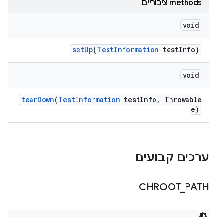
‫methods ציבוריים
void
set
Up
(
Test
Information
test
Info)
void
tear
Down
(
Test
Information
test
Info
,
Throwable
e)
ערכים קבועים
CHROOT
_
PATH